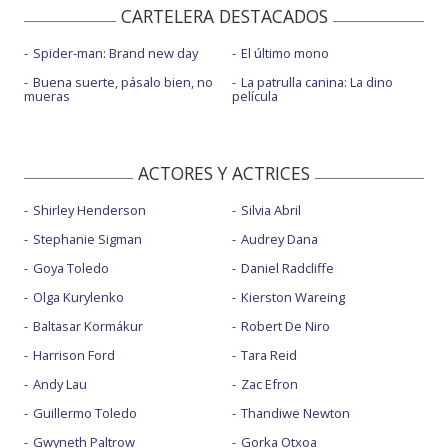
CARTELERA DESTACADOS
Spider-man: Brand new day
El último mono
Buena suerte, pásalo bien, no
La patrulla canina: La dino
mueras
película
ACTORES Y ACTRICES
Shirley Henderson
Silvia Abril
Stephanie Sigman
Audrey Dana
Goya Toledo
Daniel Radcliffe
Olga Kurylenko
Kierston Wareing
Baltasar Kormákur
Robert De Niro
Harrison Ford
Tara Reid
Andy Lau
Zac Efron
Guillermo Toledo
Thandiwe Newton
Gwyneth Paltrow
Gorka Otxoa