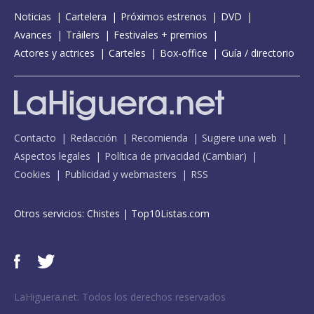
Noticias
Cartelera
Próximos estrenos
DVD
Avances
Tráilers
Festivales + premios
Actores y actrices
Carteles
Box-office
Guía / directorio
Contacto
Redacción
Recomienda
Sugiere una web
Aspectos legales
Política de privacidad
(
Cambiar
)
Cookies
Publicidad y webmasters
RSS
Otros servicios:
Chistes
|
Top10Listas.com
LaHiguera.net. Todos los derechos reservados