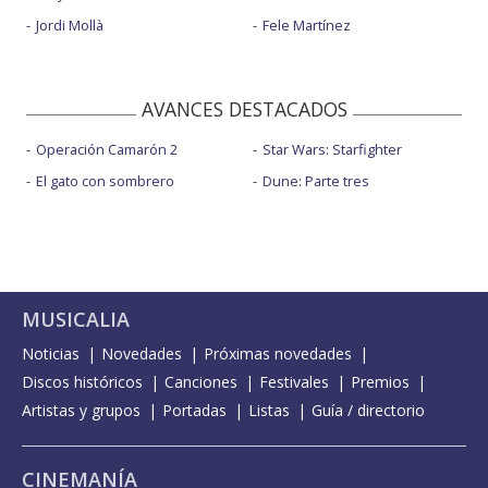
Jordi Mollà
Fele Martínez
AVANCES DESTACADOS
Operación Camarón 2
Star Wars: Starfighter
El gato con sombrero
Dune: Parte tres
MUSICALIA
Noticias
Novedades
Próximas novedades
Discos históricos
Canciones
Festivales
Premios
Artistas y grupos
Portadas
Listas
Guía / directorio
CINEMANÍA