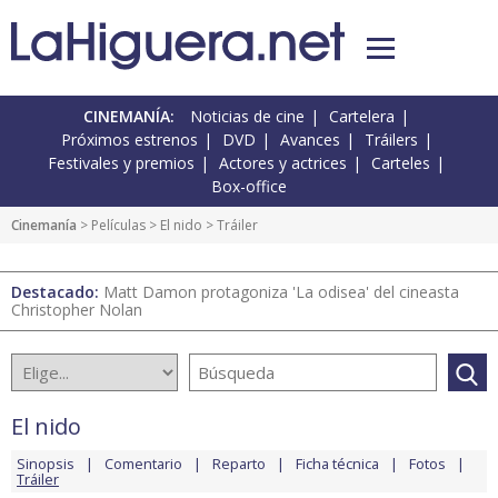
CINEMANÍA:
Noticias de cine
Cartelera
Próximos estrenos
DVD
Avances
Tráilers
Festivales y premios
Actores y actrices
Carteles
Box-office
Cinemanía
> Películas >
El nido
> Tráiler
Destacado:
Matt Damon protagoniza 'La odisea' del cineasta
Christopher Nolan
El nido
Sinopsis
Comentario
Reparto
Ficha técnica
Fotos
Tráiler