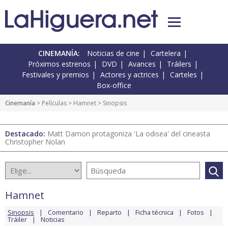
CINEMANÍA:
Noticias de cine
Cartelera
Próximos estrenos
DVD
Avances
Tráilers
Festivales y premios
Actores y actrices
Carteles
Box-office
Cinemanía
> Películas >
Hamnet
> Sinopsis
Destacado:
Matt Damon protagoniza 'La odisea' del cineasta
Christopher Nolan
Hamnet
Sinopsis
Comentario
Reparto
Ficha técnica
Fotos
Tráiler
Noticias