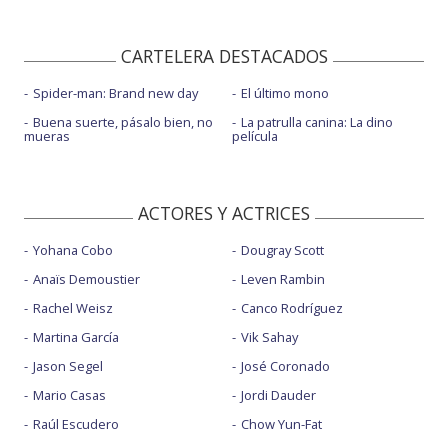
CARTELERA DESTACADOS
Spider-man: Brand new day
El último mono
Buena suerte, pásalo bien, no
La patrulla canina: La dino
mueras
película
ACTORES Y ACTRICES
Yohana Cobo
Dougray Scott
Anaïs Demoustier
Leven Rambin
Rachel Weisz
Canco Rodríguez
Martina García
Vik Sahay
Jason Segel
José Coronado
Mario Casas
Jordi Dauder
Raúl Escudero
Chow Yun-Fat