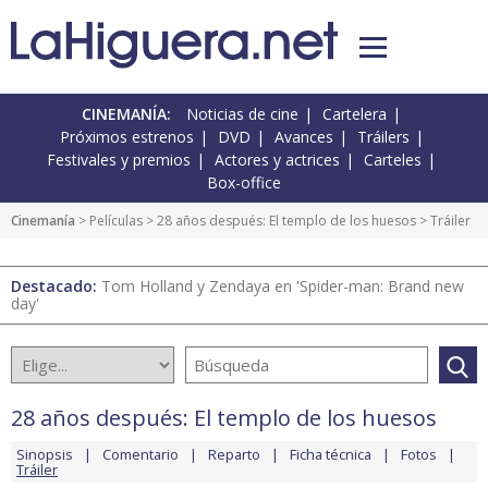
CINEMANÍA:
Noticias de cine
Cartelera
Próximos estrenos
DVD
Avances
Tráilers
Festivales y premios
Actores y actrices
Carteles
Box-office
Cinemanía
> Películas >
28 años después: El templo de los huesos
> Tráiler
Destacado:
Tom Holland y Zendaya en 'Spider-man: Brand new
day'
28 años después: El templo de los huesos
Sinopsis
Comentario
Reparto
Ficha técnica
Fotos
Tráiler