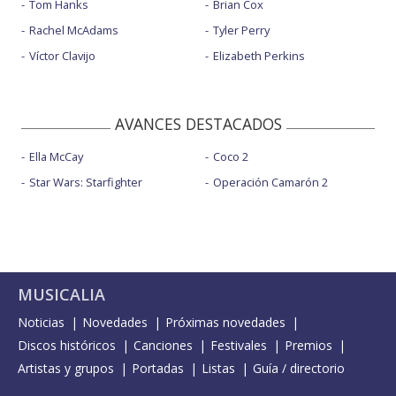
Tom Hanks
Brian Cox
Rachel McAdams
Tyler Perry
Víctor Clavijo
Elizabeth Perkins
AVANCES DESTACADOS
Ella McCay
Coco 2
Star Wars: Starfighter
Operación Camarón 2
MUSICALIA
Noticias
Novedades
Próximas novedades
Discos históricos
Canciones
Festivales
Premios
Artistas y grupos
Portadas
Listas
Guía / directorio