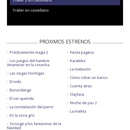
Tráiler 2 en castellano
Tráiler en castellano
PROXIMOS ESTRENOS
Prácticamente magia 2
Fiesta pagäna
Los juegos del hambre:
Karateka
Amanecer en la cosecha
La invitación
Las ciegas hormigas
Cómo robar un banco
El nido
Cuenta atrás
Burundanga
Clayface
El ser querido
Noche de paz 2
La constelación del perro
La maleta
En la zona gris
Scrooge y los fantasmas de la
Navidad