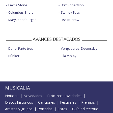
Emma Stone
Britt Robertson
Columbus Short
Stanley Tucci
Mary Steenburgen
Lisa Kudrow
AVANCES DESTACADOS
Dune: Parte tres
Vengadores: Doomsday
Búnker
Ella McCay
MUSICALIA
Noticias
Novedades
Próximas novedades
Discos históricos
Canciones
Festivales
Premios
Artistas y grupos
Portadas
Listas
Guía / directorio