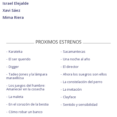
Israel Elejalde
Xavi Sáez
Mima Riera
PROXIMOS ESTRENOS
Karateka
Sacamantecas
El ser querido
Una noche al año
Digger
El director
Tadeo Jones y la lámpara
Ahora los suegros son ellos
maravillosa
La constelación del perro
Los juegos del hambre:
Amanecer en la cosecha
La invitación
La maleta
Clayface
En el corazón de la bestia
Sentido y sensibilidad
Cómo robar un banco