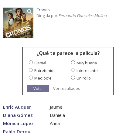
Cronos
Dirigida por
Fernando González Molina
¿Qué te parece la película?
Genial
Muy buena
Entretenida
Interesante
Mediocre
Un rollo
Votar
Ver resultados
Enric Auquer
Jaume
Diana Gómez
Daniela
Mónica López
Anna
Pablo Derqui