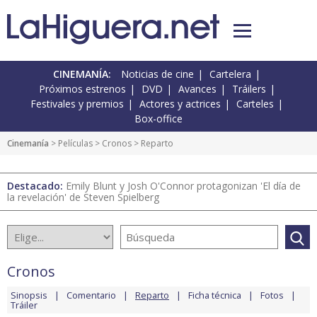
CINEMANÍA:
Noticias de cine
Cartelera
Próximos estrenos
DVD
Avances
Tráilers
Festivales y premios
Actores y actrices
Carteles
Box-office
Cinemanía
> Películas >
Cronos
> Reparto
Destacado:
Emily Blunt y Josh O'Connor protagonizan 'El día de
la revelación' de Steven Spielberg
Cronos
Sinopsis
Comentario
Reparto
Ficha técnica
Fotos
Tráiler