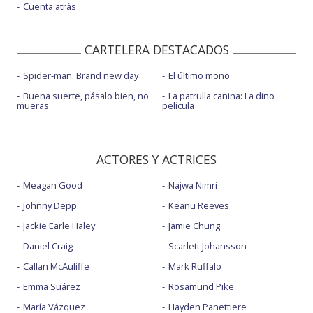
Cuenta atrás
CARTELERA DESTACADOS
Spider-man: Brand new day
El último mono
Buena suerte, pásalo bien, no
La patrulla canina: La dino
mueras
película
ACTORES Y ACTRICES
Meagan Good
Najwa Nimri
Johnny Depp
Keanu Reeves
Jackie Earle Haley
Jamie Chung
Daniel Craig
Scarlett Johansson
Callan McAuliffe
Mark Ruffalo
Emma Suárez
Rosamund Pike
María Vázquez
Hayden Panettiere