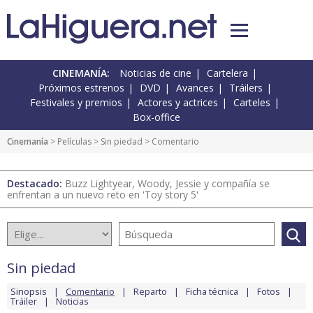
CINEMANÍA:
Noticias de cine
Cartelera
Próximos estrenos
DVD
Avances
Tráilers
Festivales y premios
Actores y actrices
Carteles
Box-office
Cinemanía
> Películas >
Sin piedad
> Comentario
Destacado:
Buzz Lightyear, Woody, Jessie y compañía se
enfrentan a un nuevo reto en 'Toy story 5'
Sin piedad
Sinopsis
Comentario
Reparto
Ficha técnica
Fotos
Tráiler
Noticias