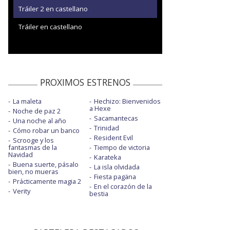
Tráiler 2 en castellano
Tráiler en castellano
PROXIMOS ESTRENOS
La maleta
Hechizo: Bienvenidos
a Hexe
Noche de paz 2
Sacamantecas
Una noche al año
Trinidad
Cómo robar un banco
Resident Evil
Scrooge y los
fantasmas de la
Tiempo de victoria
Navidad
Karateka
Buena suerte, pásalo
La isla olvidada
bien, no mueras
Fiesta pagäna
Prácticamente magia 2
En el corazón de la
Verity
bestia