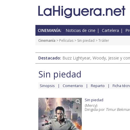
CINEMANÍA:
Noticias de cine
Cartelera
Pr
Cinemanía
> Películas >
Sin piedad
> Tráiler
Destacado:
Buzz Lightyear, Woody, Jessie y com
Sin piedad
Sinopsis
Comentario
Reparto
Ficha técn
Sin piedad
(Mercy)
Dirigida por
Timur Bekma