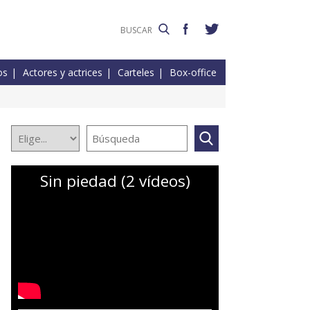
os
Actores y actrices
Carteles
Box-office
Sin piedad (2 vídeos)