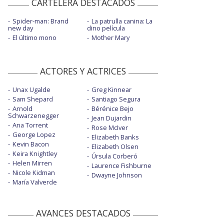
CARTELERA DESTACADOS
Spider-man: Brand
La patrulla canina: La
new day
dino película
El último mono
Mother Mary
ACTORES Y ACTRICES
Unax Ugalde
Greg Kinnear
Sam Shepard
Santiago Segura
Arnold
Bérénice Bejo
Schwarzenegger
Jean Dujardin
Ana Torrent
Rose McIver
George Lopez
Elizabeth Banks
Kevin Bacon
Elizabeth Olsen
Keira Knightley
Úrsula Corberó
Helen Mirren
Laurence Fishburne
Nicole Kidman
Dwayne Johnson
María Valverde
AVANCES DESTACADOS