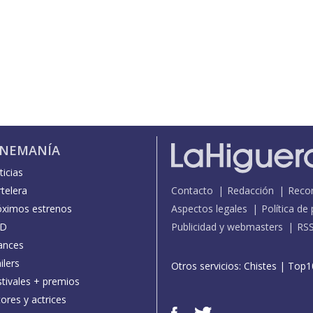
INEMANÍA
icias
telera
Contacto
Redacción
Reco
óximos estrenos
Aspectos legales
Política de
D
Publicidad y webmasters
RS
ances
ilers
Otros servicios:
Chistes
|
Top1
stivales + premios
ores y actrices