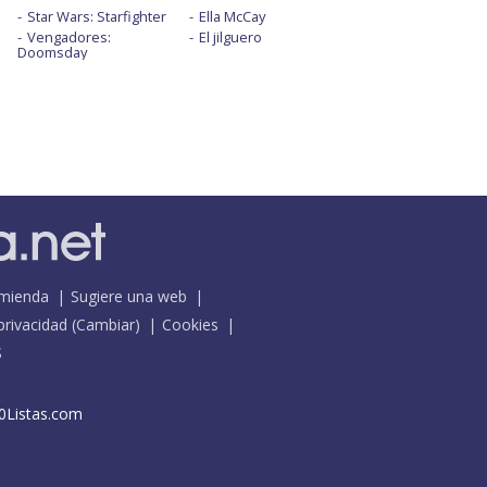
Star Wars: Starfighter
Ella McCay
Vengadores:
El jilguero
Doomsday
mienda
Sugiere una web
 privacidad
(
Cambiar
)
Cookies
S
0Listas.com