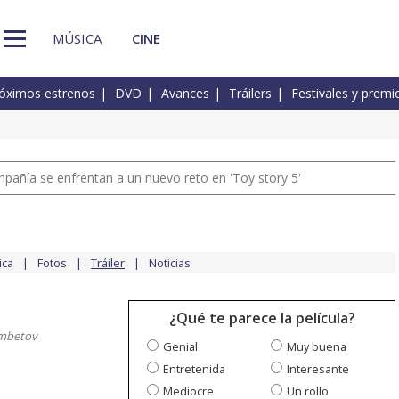
MÚSICA
CINE
óximos estrenos
DVD
Avances
Tráilers
Festivales y premi
pañía se enfrentan a un nuevo reto en 'Toy story 5'
ica
Fotos
Tráiler
Noticias
¿Qué te parece la película?
mbetov
Genial
Muy buena
Entretenida
Interesante
Mediocre
Un rollo