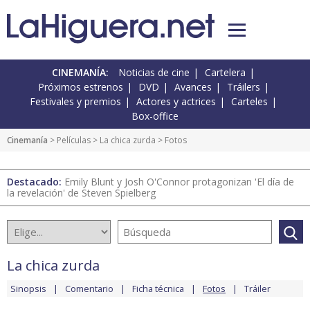
CINEMANÍA:
Noticias de cine
Cartelera
Próximos estrenos
DVD
Avances
Tráilers
Festivales y premios
Actores y actrices
Carteles
Box-office
Cinemanía
> Películas >
La chica zurda
> Fotos
Destacado:
Emily Blunt y Josh O'Connor protagonizan 'El día de
la revelación' de Steven Spielberg
La chica zurda
Sinopsis
Comentario
Ficha técnica
Fotos
Tráiler