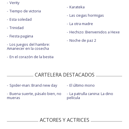
Verity
Karateka
Tiempo de victoria
Las ciegas hormigas
Esta soledad
La otra madre
Trinidad
Hechizo: Bienvenidos a Hexe
Fiesta pagäna
Noche de paz 2
Los juegos del hambre:
Amanecer en la cosecha
En el corazón de la bestia
CARTELERA DESTACADOS
Spider-man: Brand new day
El último mono
Buena suerte, pásalo bien, no
La patrulla canina: La dino
mueras
película
ACTORES Y ACTRICES