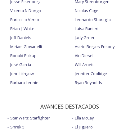
Jesse Eisenberg
Mary Steenburgen
Vicenta N'Dongo
Nicolas Cage
Enrico Lo Verso
Leonardo Sbaraglia
Brian J. White
Luisa Ranieri
Jeff Daniels
Judy Greer
Miriam Giovanelli
Astrid Berges-Frisbey
Ronald Pickup
Vin Diesel
José Garcia
Will Arnett
John Lithgow
Jennifer Coolidge
Bárbara Lennie
Ryan Reynolds
AVANCES DESTACADOS
Star Wars: Starfighter
Ella McCay
Shrek 5
El jilguero