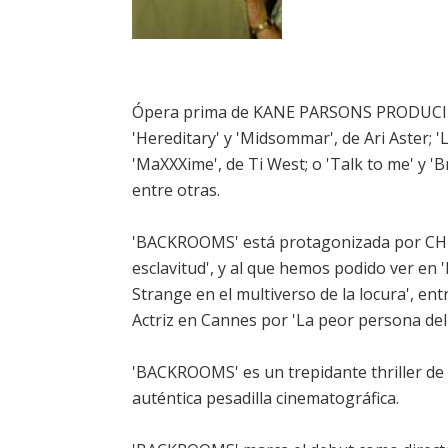
Ópera prima de KANE PARSONS PRODUCIDA 
'Hereditary' y 'Midsommar', de Ari Aster; 'La
'MaXXXime', de Ti West; o 'Talk to me' y '
entre otras.
'BACKROOMS' está protagonizada por CHI
esclavitud', y al que hemos podido ver en '
Strange en el multiverso de la locura', e
Actriz en Cannes por 'La peor persona del
'BACKROOMS' es un trepidante thriller de 
auténtica pesadilla cinematográfica.