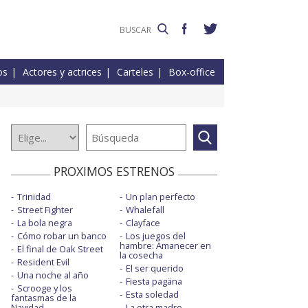
os
Actores y actrices
Carteles
Box-office
PROXIMOS ESTRENOS
Trinidad
Un plan perfecto
Street Fighter
Whalefall
La bola negra
Clayface
Cómo robar un banco
Los juegos del
hambre: Amanecer en
El final de Oak Street
la cosecha
Resident Evil
El ser querido
Una noche al año
Fiesta pagäna
Scrooge y los
Esta soledad
fantasmas de la
Navidad
La otra madre