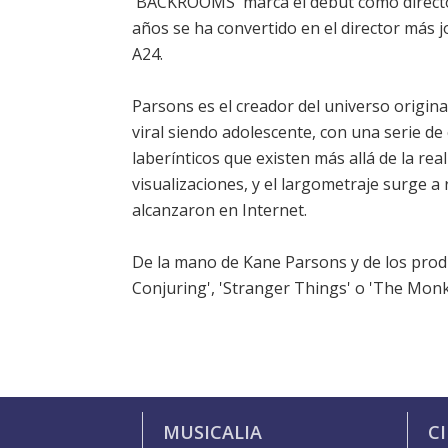
'BACKROOMS' marca el debut como directo
años se ha convertido en el director más j
A24.
Parsons es el creador del universo origi
viral siendo adolescente, con una serie d
laberínticos que existen más allá de la re
visualizaciones, y el largometraje surge a
alcanzaron en Internet.
De la mano de Kane Parsons y de los pro
Conjuring', 'Stranger Things' o 'The Monk
MUSICALIA
C