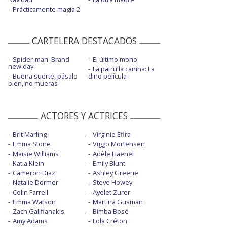
Prácticamente magia 2
CARTELERA DESTACADOS
Spider-man: Brand
El último mono
new day
La patrulla canina: La
Buena suerte, pásalo
dino película
bien, no mueras
ACTORES Y ACTRICES
Brit Marling
Virginie Efira
Emma Stone
Viggo Mortensen
Maisie Williams
Adèle Haenel
Katia Klein
Emily Blunt
Cameron Diaz
Ashley Greene
Natalie Dormer
Steve Howey
Colin Farrell
Ayelet Zurer
Emma Watson
Martina Gusman
Zach Galifianakis
Bimba Bosé
Amy Adams
Lola Créton