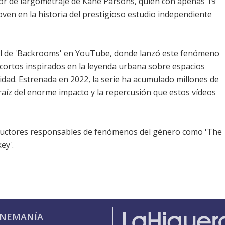
r de largometraje de Kane Parsons, quien con apenas 19
oven en la historia del prestigioso estudio independiente
nal de 'Backrooms' en YouTube, donde lanzó este fenómeno
e cortos inspirados en la leyenda urbana sobre espacios
alidad. Estrenada en 2022, la serie ha acumulado millones de
 raíz del enorme impacto y la repercusión que estos vídeos
ductores responsables de fenómenos del género como 'The
ey'.
INEMANÍA