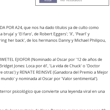
Votar
Ver resultados
POR A24, que nos ha dado títulos ya de culto como
 bruja' y 'El faro', de Robert Eggers'; 'X', 'Pearl' y
Bring her back', de los hermanos Danny y Michael Philipou,
WETEL EJIOFOR (Nominado al Oscar por '12 de años de
Bridget Jones: Loca por él', 'La vida de Chuck' o 'Doctor
ntre otras') y RENATE REINSVE (Ganadora del Premio a Mejor
 mundo' y nominada al Oscar por 'Valor sentimental').
terror psicológico que convierte una leyenda viral en una