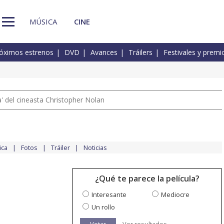
MÚSICA
CINE
óximos estrenos
DVD
Avances
Tráilers
Festivales y premi
 del cineasta Christopher Nolan
ica
Fotos
Tráiler
Noticias
¿Qué te parece la película?
Interesante
Mediocre
Un rollo