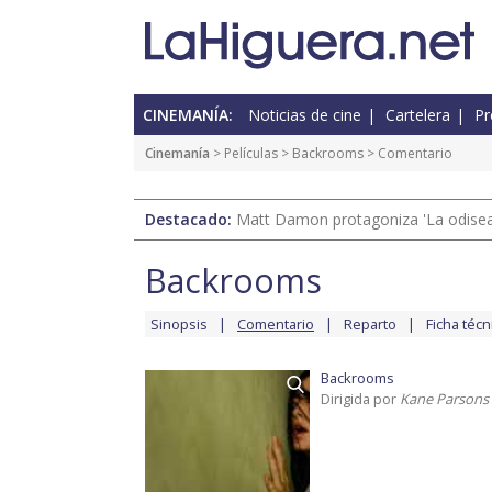
CINEMANÍA:
Noticias de cine
Cartelera
Pr
Cinemanía
> Películas >
Backrooms
> Comentario
Destacado:
Matt Damon protagoniza 'La odisea'
Backrooms
Sinopsis
Comentario
Reparto
Ficha técn
Backrooms
Dirigida por
Kane Parsons