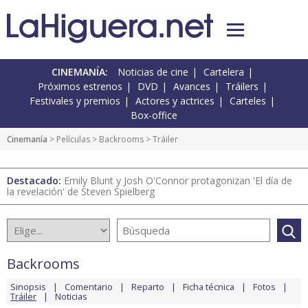
CINEMANÍA:
Noticias de cine
Cartelera
Próximos estrenos
DVD
Avances
Tráilers
Festivales y premios
Actores y actrices
Carteles
Box-office
Cinemanía
> Películas >
Backrooms
> Tráiler
Destacado:
Emily Blunt y Josh O'Connor protagonizan 'El día de
la revelación' de Steven Spielberg
Backrooms
Sinopsis
Comentario
Reparto
Ficha técnica
Fotos
Tráiler
Noticias