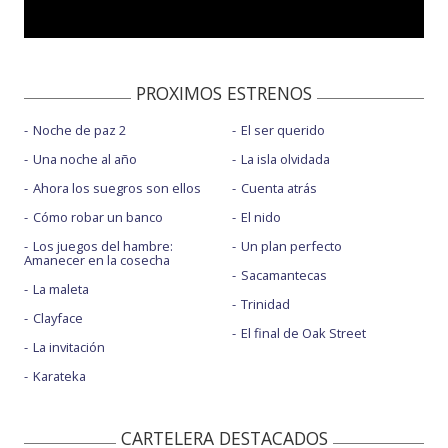
PROXIMOS ESTRENOS
Noche de paz 2
El ser querido
Una noche al año
La isla olvidada
Ahora los suegros son ellos
Cuenta atrás
Cómo robar un banco
El nido
Los juegos del hambre:
Un plan perfecto
Amanecer en la cosecha
Sacamantecas
La maleta
Trinidad
Clayface
El final de Oak Street
La invitación
Karateka
CARTELERA DESTACADOS