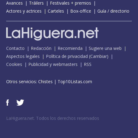
Avances
Tráilers
Festivales + premios
Actores y actrices
Carteles
Box-office
Guía / directorio
Contacto
Redacción
Recomienda
Sugiere una web
Aspectos legales
Política de privacidad
(
Cambiar
)
Cookies
Publicidad y webmasters
RSS
Otros servicios:
Chistes
|
Top10Listas.com
LaHiguera.net. Todos los derechos reservados