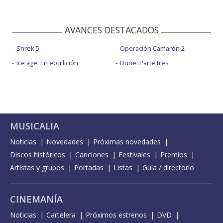
AVANCES DESTACADOS
Shrek 5
Operación Camarón 2
Ice age: En ebullición
Dune: Parte tres
MUSICALIA
Noticias
Novedades
Próximas novedades
Discos históricos
Canciones
Festivales
Premios
Artistas y grupos
Portadas
Listas
Guía / directorio
CINEMANÍA
Noticias
Cartelera
Próximos estrenos
DVD