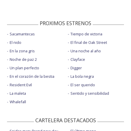
PROXIMOS ESTRENOS
Sacamantecas
Tiempo de victoria
El nido
El final de Oak Street
En la zona gris
Una noche al año
Noche de paz 2
Clayface
Un plan perfecto
Digger
En el corazón de la bestia
La bola negra
Resident Evil
El ser querido
La maleta
Sentido y sensibilidad
Whalefall
CARTELERA DESTACADOS
Spider-man: Brand new day
El último mono