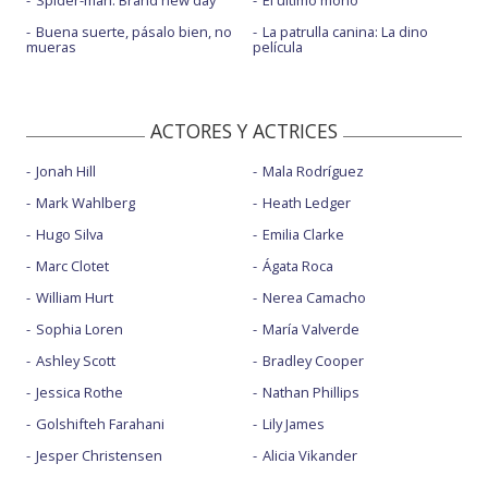
Buena suerte, pásalo bien, no
La patrulla canina: La dino
mueras
película
ACTORES Y ACTRICES
Jonah Hill
Mala Rodríguez
Mark Wahlberg
Heath Ledger
Hugo Silva
Emilia Clarke
Marc Clotet
Ágata Roca
William Hurt
Nerea Camacho
Sophia Loren
María Valverde
Ashley Scott
Bradley Cooper
Jessica Rothe
Nathan Phillips
Golshifteh Farahani
Lily James
Jesper Christensen
Alicia Vikander