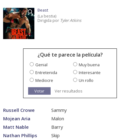
Beast
(La bestia)
Dirigida por
Tyler Atkins
¿Qué te parece la película?
Genial
Muy buena
Entretenida
Interesante
Mediocre
Un rollo
Votar
Ver resultados
Russell Crowe
Sammy
Mojean Aria
Malon
Matt Nable
Barry
Nathan Phillips
Skip