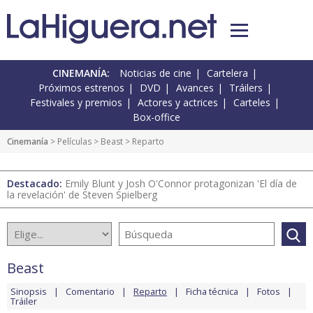
CINEMANÍA:
Noticias de cine
Cartelera
Próximos estrenos
DVD
Avances
Tráilers
Festivales y premios
Actores y actrices
Carteles
Box-office
Cinemanía
> Películas >
Beast
> Reparto
Destacado:
Emily Blunt y Josh O'Connor protagonizan 'El día de
la revelación' de Steven Spielberg
Beast
Sinopsis
Comentario
Reparto
Ficha técnica
Fotos
Tráiler