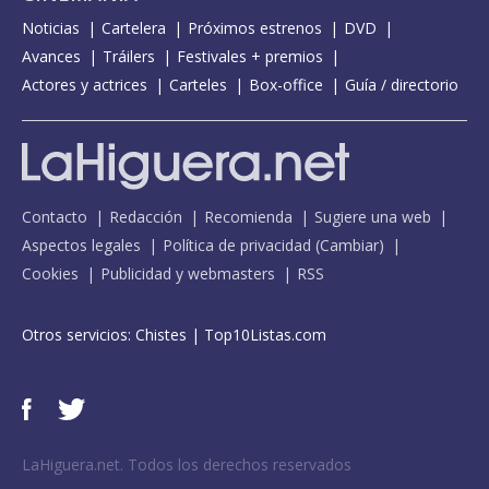
Noticias
Cartelera
Próximos estrenos
DVD
Avances
Tráilers
Festivales + premios
Actores y actrices
Carteles
Box-office
Guía / directorio
Contacto
Redacción
Recomienda
Sugiere una web
Aspectos legales
Política de privacidad
(
Cambiar
)
Cookies
Publicidad y webmasters
RSS
Otros servicios:
Chistes
|
Top10Listas.com
LaHiguera.net. Todos los derechos reservados