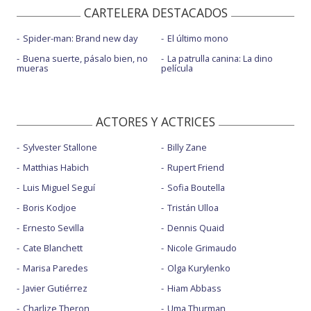
CARTELERA DESTACADOS
Spider-man: Brand new day
El último mono
Buena suerte, pásalo bien, no
La patrulla canina: La dino
mueras
película
ACTORES Y ACTRICES
Sylvester Stallone
Billy Zane
Matthias Habich
Rupert Friend
Luis Miguel Seguí
Sofia Boutella
Boris Kodjoe
Tristán Ulloa
Ernesto Sevilla
Dennis Quaid
Cate Blanchett
Nicole Grimaudo
Marisa Paredes
Olga Kurylenko
Javier Gutiérrez
Hiam Abbass
Charlize Theron
Uma Thurman