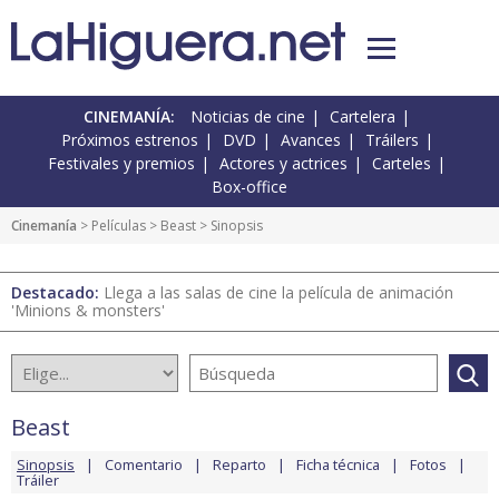
CINEMANÍA:
Noticias de cine
Cartelera
Próximos estrenos
DVD
Avances
Tráilers
Festivales y premios
Actores y actrices
Carteles
Box-office
Cinemanía
> Películas >
Beast
> Sinopsis
Destacado:
Llega a las salas de cine la película de animación
'Minions & monsters'
Beast
Sinopsis
Comentario
Reparto
Ficha técnica
Fotos
Tráiler