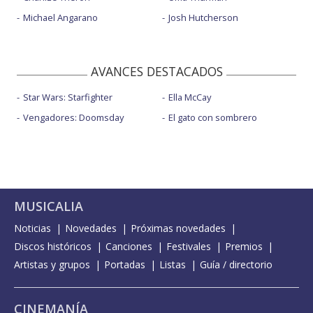
Michael Angarano
Josh Hutcherson
AVANCES DESTACADOS
Star Wars: Starfighter
Ella McCay
Vengadores: Doomsday
El gato con sombrero
MUSICALIA
Noticias
Novedades
Próximas novedades
Discos históricos
Canciones
Festivales
Premios
Artistas y grupos
Portadas
Listas
Guía / directorio
CINEMANÍA