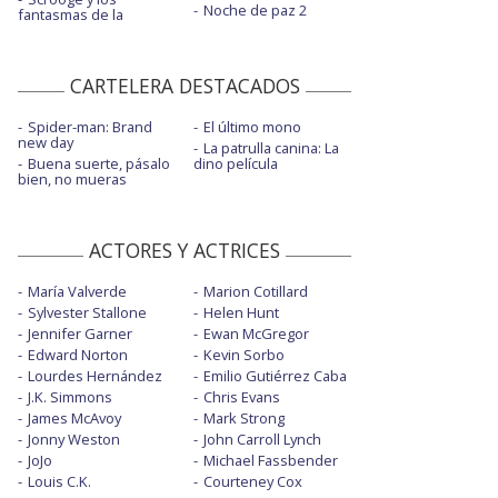
Noche de paz 2
fantasmas de la
CARTELERA DESTACADOS
Spider-man: Brand
El último mono
new day
La patrulla canina: La
Buena suerte, pásalo
dino película
bien, no mueras
ACTORES Y ACTRICES
María Valverde
Marion Cotillard
Sylvester Stallone
Helen Hunt
Jennifer Garner
Ewan McGregor
Edward Norton
Kevin Sorbo
Lourdes Hernández
Emilio Gutiérrez Caba
J.K. Simmons
Chris Evans
James McAvoy
Mark Strong
Jonny Weston
John Carroll Lynch
JoJo
Michael Fassbender
Louis C.K.
Courteney Cox