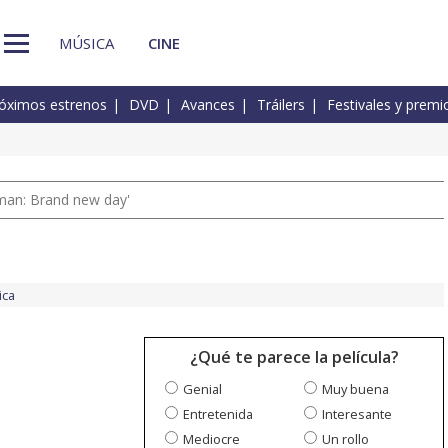
MÚSICA
CINE
óximos estrenos
DVD
Avances
Tráilers
Festivales y premi
man: Brand new day'
ica
¿Qué te parece la película?
Genial
Muy buena
Entretenida
Interesante
Mediocre
Un rollo