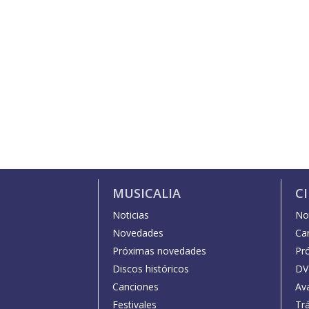
MUSICALIA
C
Noticias
Not
Novedades
Car
Próximas novedades
Pr
Discos históricos
DV
Canciones
Av
Festivales
Trá