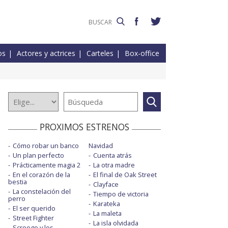
os
Actores y actrices
Carteles
Box-office
PROXIMOS ESTRENOS
Cómo robar un banco
Navidad
Un plan perfecto
Cuenta atrás
Prácticamente magia 2
La otra madre
En el corazón de la
El final de Oak Street
bestia
Clayface
La constelación del
Tiempo de victoria
perro
Karateka
El ser querido
La maleta
Street Fighter
La isla olvidada
Scrooge y los