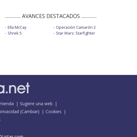
AVANCES DESTACADOS
Ella McCay
Operación Camarón 2
Shrek 5
Star Wars: Starfighter
mienda
Sugiere una web
 privacidad
(
Cambiar
)
Cookies
S
0Listas.com