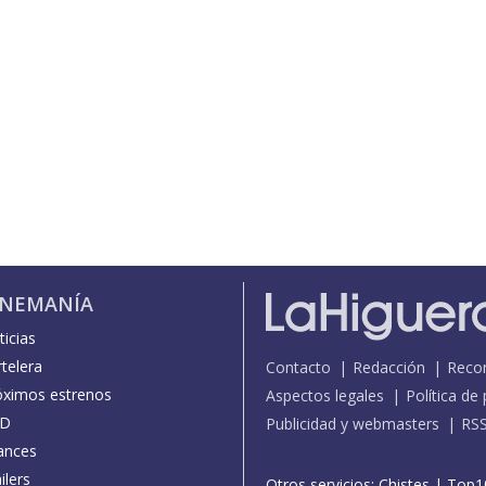
INEMANÍA
icias
telera
Contacto
Redacción
Reco
óximos estrenos
Aspectos legales
Política de
D
Publicidad y webmasters
RS
ances
ilers
Otros servicios:
Chistes
|
Top1