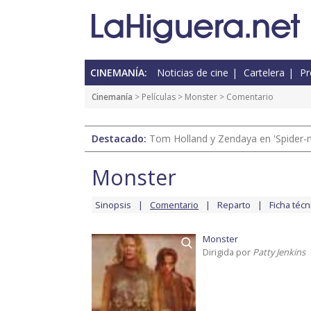
CINEMANÍA:
Noticias de cine
Cartelera
Pr
Cinemanía
> Películas >
Monster
> Comentario
Destacado:
Tom Holland y Zendaya en 'Spider-
Monster
Sinopsis
Comentario
Reparto
Ficha técn
Monster
Dirigida por
Patty Jenkins