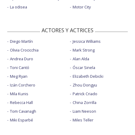
La odisea
Motor City
ACTORES Y ACTRICES
Diego Martín
Jessica Williams
Olivia Crocicchia
Mark Strong
Andrea Duro
Alan Alda
Toni Cantó
Óscar Sinela
Meg Ryan
Elizabeth Debicki
Izán Corchero
Zhou Dongyu
Mila Kunis
Patrick Criado
Rebecca Hall
China Zorrilla
Tom Cavanagh
Liam Neeson
Miki Esparbé
Miles Teller