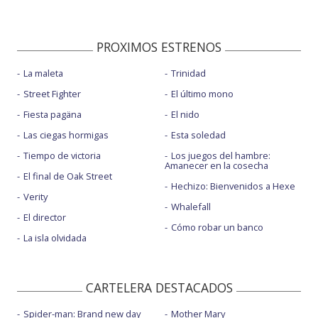
PROXIMOS ESTRENOS
La maleta
Trinidad
Street Fighter
El último mono
Fiesta pagäna
El nido
Las ciegas hormigas
Esta soledad
Tiempo de victoria
Los juegos del hambre:
Amanecer en la cosecha
El final de Oak Street
Hechizo: Bienvenidos a Hexe
Verity
Whalefall
El director
Cómo robar un banco
La isla olvidada
CARTELERA DESTACADOS
Spider-man: Brand new day
Mother Mary