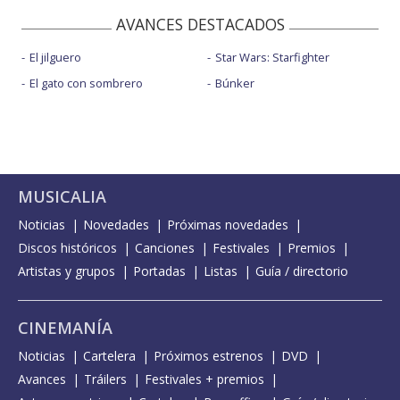
AVANCES DESTACADOS
El jilguero
Star Wars: Starfighter
El gato con sombrero
Búnker
MUSICALIA
Noticias
Novedades
Próximas novedades
Discos históricos
Canciones
Festivales
Premios
Artistas y grupos
Portadas
Listas
Guía / directorio
CINEMANÍA
Noticias
Cartelera
Próximos estrenos
DVD
Avances
Tráilers
Festivales + premios