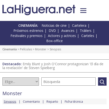
CINEMANÍA:
Noticias de cine
Cartelera
Próximos estrenos
DVD
Avances
Tráilers
Festivales y premios
Actores y actrices
Carteles
Box-office
Cinemanía
> Películas >
Monster
> Sinopsis
Destacado:
Emily Blunt y Josh O'Connor protagonizan 'El día de
la revelación' de Steven Spielberg
Monster
Sinopsis
Comentario
Reparto
Ficha técnica