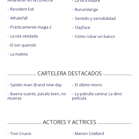
Amanecer en la cosecha
La otra madre
Resident Evil
Burundanga
Whalefall
Sentido y sensibilidad
Prácticamente magia 2
Clayface
La isla olvidada
Cómo robar un banco
El ser querido
La maleta
CARTELERA DESTACADOS
Spider-man: Brand new day
El último mono
Buena suerte, pásalo bien, no
La patrulla canina: La dino
mueras
película
ACTORES Y ACTRICES
Tom Cruise
Marion Cotillard