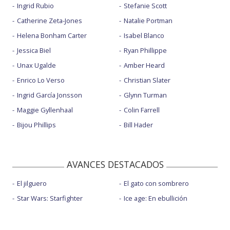
Ingrid Rubio
Stefanie Scott
Catherine Zeta-Jones
Natalie Portman
Helena Bonham Carter
Isabel Blanco
Jessica Biel
Ryan Phillippe
Unax Ugalde
Amber Heard
Enrico Lo Verso
Christian Slater
Ingrid García Jonsson
Glynn Turman
Maggie Gyllenhaal
Colin Farrell
Bijou Phillips
Bill Hader
AVANCES DESTACADOS
El jilguero
El gato con sombrero
Star Wars: Starfighter
Ice age: En ebullición