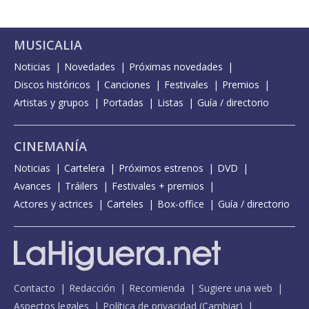
MUSICALIA
Noticias
Novedades
Próximas novedades
Discos históricos
Canciones
Festivales
Premios
Artistas y grupos
Portadas
Listas
Guía / directorio
CINEMANÍA
Noticias
Cartelera
Próximos estrenos
DVD
Avances
Tráilers
Festivales + premios
Actores y actrices
Carteles
Box-office
Guía / directorio
Contacto
Redacción
Recomienda
Sugiere una web
Aspectos legales
Política de privacidad
(
Cambiar
)