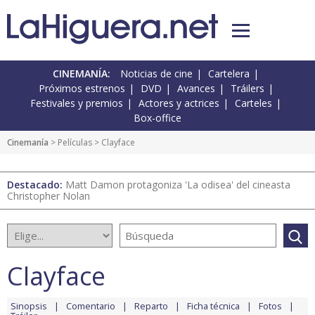
CINEMANÍA:
Noticias de cine
Cartelera
Próximos estrenos
DVD
Avances
Tráilers
Festivales y premios
Actores y actrices
Carteles
Box-office
Cinemanía
> Películas > Clayface
Destacado:
Matt Damon protagoniza 'La odisea' del cineasta
Christopher Nolan
Clayface
Sinopsis
Comentario
Reparto
Ficha técnica
Fotos