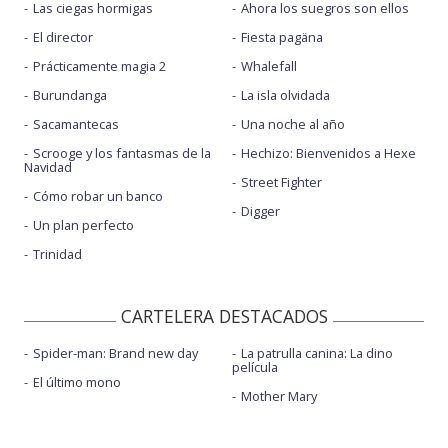
Las ciegas hormigas
Ahora los suegros son ellos
El director
Fiesta pagäna
Prácticamente magia 2
Whalefall
Burundanga
La isla olvidada
Sacamantecas
Una noche al año
Scrooge y los fantasmas de la
Hechizo: Bienvenidos a Hexe
Navidad
Street Fighter
Cómo robar un banco
Digger
Un plan perfecto
Trinidad
CARTELERA DESTACADOS
Spider-man: Brand new day
La patrulla canina: La dino
película
El último mono
Mother Mary