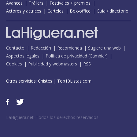
Avances
Tráilers
Festivales + premios
Actores y actrices
Carteles
Box-office
Guía / directorio
Contacto
Redacción
Recomienda
Sugiere una web
Aspectos legales
Política de privacidad
(
Cambiar
)
Cookies
Publicidad y webmasters
RSS
Otros servicios:
Chistes
|
Top10Listas.com
LaHiguera.net. Todos los derechos reservados