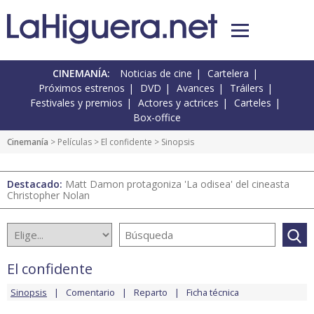
CINEMANÍA:
Noticias de cine
Cartelera
Próximos estrenos
DVD
Avances
Tráilers
Festivales y premios
Actores y actrices
Carteles
Box-office
Cinemanía
> Películas >
El confidente
> Sinopsis
Destacado:
Matt Damon protagoniza 'La odisea' del cineasta
Christopher Nolan
El confidente
Sinopsis
Comentario
Reparto
Ficha técnica