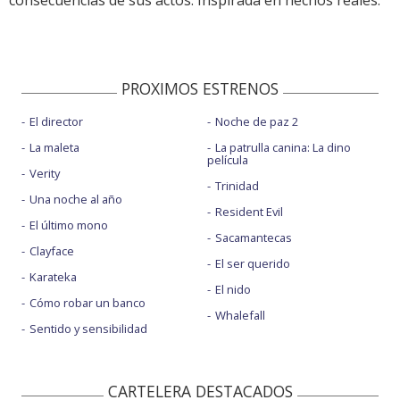
consecuencias de sus actos. Inspirada en hechos reales.
PROXIMOS ESTRENOS
El director
Noche de paz 2
La maleta
La patrulla canina: La dino
película
Verity
Trinidad
Una noche al año
Resident Evil
El último mono
Sacamantecas
Clayface
El ser querido
Karateka
El nido
Cómo robar un banco
Whalefall
Sentido y sensibilidad
CARTELERA DESTACADOS