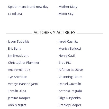
Spider-man: Brand new day
Mother Mary
La odisea
Motor City
ACTORES Y ACTRICES
Jason Sudeikis
Jared Kusnitz
Eric Bana
Monica Bellucci
Jim Broadbent
Henry Cavill
Christopher Plummer
Brad Pitt
Ana Fernández
Alfonso Bassave
Tye Sheridan
Channing Tatum
Vithaya Pansringarm
Daniel Guzmán
Tristán Ulloa
Antonio Pagudo
Jemima Rooper
Olga Kurylenko
Ann-Margret
Bradley Cooper