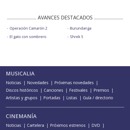
AVANCES DESTACADOS
Operación Camarón 2
Burundanga
El gato con sombrero
Shrek 5
MUSICALIA
Noticias
Novedades
Próximas novedades
Discos históricos
Canciones
Festivales
Premios
Artistas y grupos
Portadas
Listas
Guía / directorio
CINEMANÍA
Noticias
Cartelera
Próximos estrenos
DVD