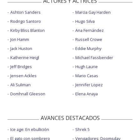
ACTORES Y ACTRICES
Ashton Sanders
Marcia Gay Harden
Rodrigo Santoro
Hugo Silva
Kirby Bliss Blanton
Ana Fernández
Jon Hamm
Russell Crowe
Jack Huston
Eddie Murphy
Katherine Heigl
Michael Fassbender
Jeff Bridges
Hugh Laurie
Jensen Ackles
Mario Casas
Ali Suliman
Jennifer Lopez
Domhnall Gleeson
Elena Anaya
AVANCES DESTACADOS
Ice age: En ebullición
Shrek 5
El gato con sombrero
Vengadores: Doomsday