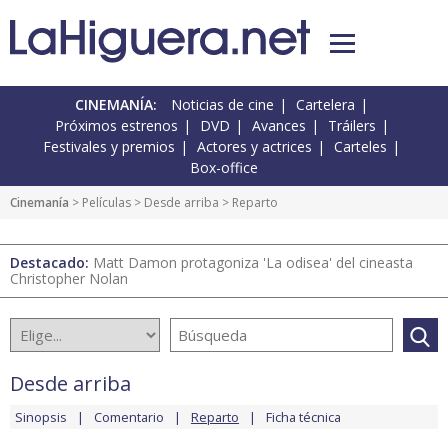
CINEMANÍA:
Noticias de cine
Cartelera
Próximos estrenos
DVD
Avances
Tráilers
Festivales y premios
Actores y actrices
Carteles
Box-office
Cinemanía
> Películas >
Desde arriba
> Reparto
Destacado:
Matt Damon protagoniza 'La odisea' del cineasta
Christopher Nolan
Desde arriba
Sinopsis
Comentario
Reparto
Ficha técnica