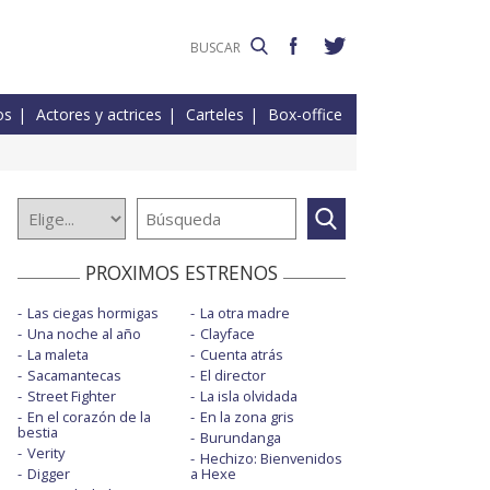
os
Actores y actrices
Carteles
Box-office
PROXIMOS ESTRENOS
Las ciegas hormigas
La otra madre
Una noche al año
Clayface
La maleta
Cuenta atrás
Sacamantecas
El director
Street Fighter
La isla olvidada
En el corazón de la
En la zona gris
bestia
Burundanga
Verity
Hechizo: Bienvenidos
Digger
a Hexe