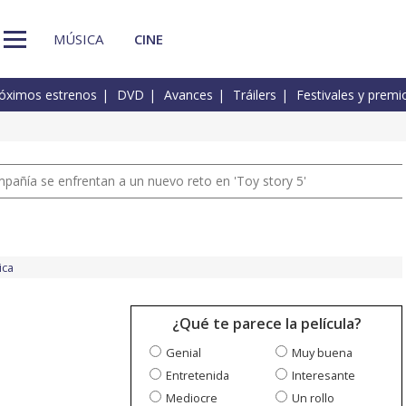
MÚSICA
CINE
óximos estrenos
DVD
Avances
Tráilers
Festivales y premi
pañía se enfrentan a un nuevo reto en 'Toy story 5'
ica
¿Qué te parece la película?
Genial
Muy buena
Entretenida
Interesante
Mediocre
Un rollo