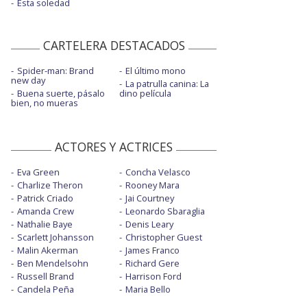
Esta soledad
CARTELERA DESTACADOS
Spider-man: Brand
El último mono
new day
La patrulla canina: La
Buena suerte, pásalo
dino película
bien, no mueras
ACTORES Y ACTRICES
Eva Green
Concha Velasco
Charlize Theron
Rooney Mara
Patrick Criado
Jai Courtney
Amanda Crew
Leonardo Sbaraglia
Nathalie Baye
Denis Leary
Scarlett Johansson
Christopher Guest
Malin Akerman
James Franco
Ben Mendelsohn
Richard Gere
Russell Brand
Harrison Ford
Candela Peña
Maria Bello