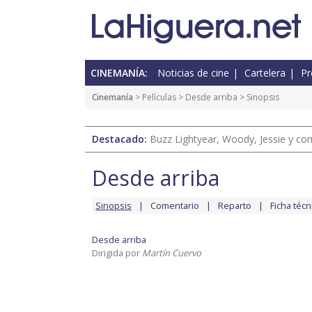
CINEMANÍA:
Noticias de cine
Cartelera
Pr
Cinemanía
> Películas >
Desde arriba
> Sinopsis
Destacado:
Buzz Lightyear, Woody, Jessie y com
Desde arriba
Sinopsis
Comentario
Reparto
Ficha técn
Desde arriba
Dirigida por
Martín Cuervo