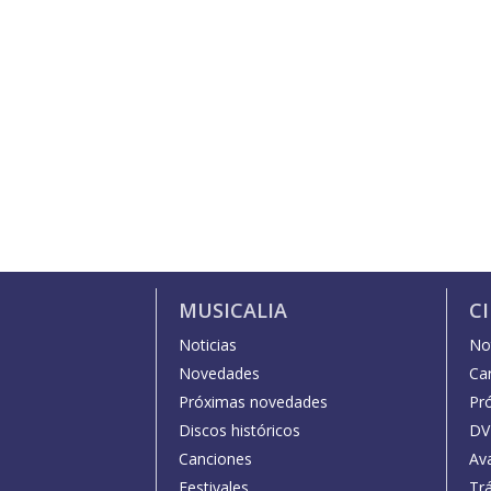
MUSICALIA
C
Noticias
Not
Novedades
Car
Próximas novedades
Pr
Discos históricos
DV
Canciones
Av
Festivales
Trá