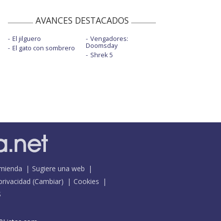
AVANCES DESTACADOS
El jilguero
Vengadores:
Doomsday
El gato con sombrero
Shrek 5
mienda
Sugiere una web
 privacidad
(
Cambiar
)
Cookies
S