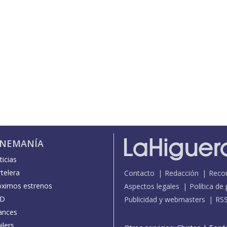
INEMANÍA
icias
telera
Contacto
Redacción
Reco
óximos estrenos
Aspectos legales
Política de
D
Publicidad y webmasters
RS
ances
ilers