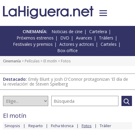
CINEMANÍA:
Noticias de cine
Cartelera
Próximos estrenos
DVD
Avances
Tráilers
Festivales y premios
Actores y actrices
Carteles
Box-office
Cinemanía
> Películas >
El motín
> Fotos
Destacado:
Emily Blunt y Josh O'Connor protagonizan 'El día de
la revelación' de Steven Spielberg
El motín
Sinopsis
Reparto
Ficha técnica
Fotos
Tráiler