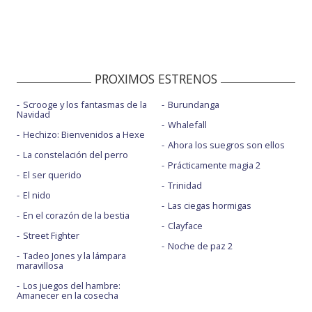
PROXIMOS ESTRENOS
Scrooge y los fantasmas de la
Burundanga
Navidad
Whalefall
Hechizo: Bienvenidos a Hexe
Ahora los suegros son ellos
La constelación del perro
Prácticamente magia 2
El ser querido
Trinidad
El nido
Las ciegas hormigas
En el corazón de la bestia
Clayface
Street Fighter
Noche de paz 2
Tadeo Jones y la lámpara
maravillosa
Los juegos del hambre:
Amanecer en la cosecha