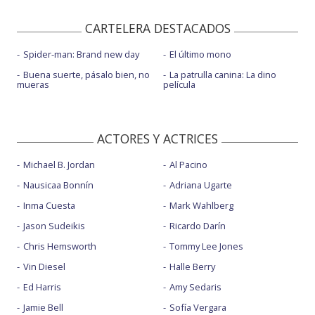
CARTELERA DESTACADOS
Spider-man: Brand new day
El último mono
Buena suerte, pásalo bien, no
La patrulla canina: La dino
mueras
película
ACTORES Y ACTRICES
Michael B. Jordan
Al Pacino
Nausicaa Bonnín
Adriana Ugarte
Inma Cuesta
Mark Wahlberg
Jason Sudeikis
Ricardo Darín
Chris Hemsworth
Tommy Lee Jones
Vin Diesel
Halle Berry
Ed Harris
Amy Sedaris
Jamie Bell
Sofía Vergara