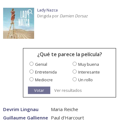
Lady Nazca
Dirigida por
Damien Dorsaz
¿Qué te parece la película?
Genial
Muy buena
Entretenida
Interesante
Mediocre
Un rollo
Votar
Ver resultados
Devrim Lingnau
Maria Reiche
Guillaume Gallienne
Paul d'Harcourt