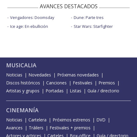
AVANCES DESTACADOS
Vengadores: Doomsday
Dune: Parte tres
Ice age: En ebullición
Star Wars: Starfighter
MUSICALIA
Noticias
Novedades
Próximas novedades
Discos históricos
Canciones
Festivales
Premios
Artistas y grupos
Portadas
Listas
Guía / directorio
CINEMANÍA
Noticias
Cartelera
Próximos estrenos
DVD
Avances
Tráilers
Festivales + premios
Actores y actrices
Carteles
Box-office
Guía / directorio