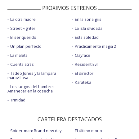
PROXIMOS ESTRENOS
La otra madre
En la zona gris
Street Fighter
La isla olvidada
El ser querido
Esta soledad
Un plan perfecto
Prácticamente magia 2
La maleta
Clayface
Cuenta atrás
Resident Evil
Tadeo Jones y la lámpara
El director
maravillosa
Karateka
Los juegos del hambre:
Amanecer en la cosecha
Trinidad
CARTELERA DESTACADOS
Spider-man: Brand new day
El último mono