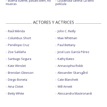
Buena suerte, pásalo bien, no
La patrulla canina: La dino
mueras
película
ACTORES Y ACTRICES
Raúl Mérida
John C. Reilly
Columbus Short
Mae Whitman
Penélope Cruz
Paul Bettany
Zoe Saldaña
José Luis García Pérez
Santiago Segura
Kathy Bates
Kate Winslet
Annasophia Robb
Brendan Gleeson
Alexander Skarsgård
Diego Boneta
Cate Blanchett
Aina Clotet
Will Arnett
Betty White
Alessandra Mastronardi