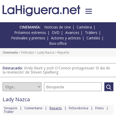
CINEMANÍA:
Noticias de cine
Cartelera
Próximos estrenos
DVD
Avances
Tráilers
Festivales y premios
Actores y actrices
Carteles
Box-office
Cinemanía
> Películas >
Lady Nazca
> Reparto
Destacado:
Emily Blunt y Josh O'Connor protagonizan 'El día de
la revelación' de Steven Spielberg
Lady Nazca
Sinopsis
Comentario
Reparto
Ficha técnica
Fotos
Tráiler