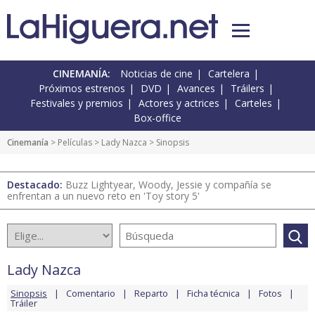
CINEMANÍA:
Noticias de cine
Cartelera
Próximos estrenos
DVD
Avances
Tráilers
Festivales y premios
Actores y actrices
Carteles
Box-office
Cinemanía
> Películas >
Lady Nazca
> Sinopsis
Destacado:
Buzz Lightyear, Woody, Jessie y compañía se
enfrentan a un nuevo reto en 'Toy story 5'
Lady Nazca
Sinopsis
Comentario
Reparto
Ficha técnica
Fotos
Tráiler