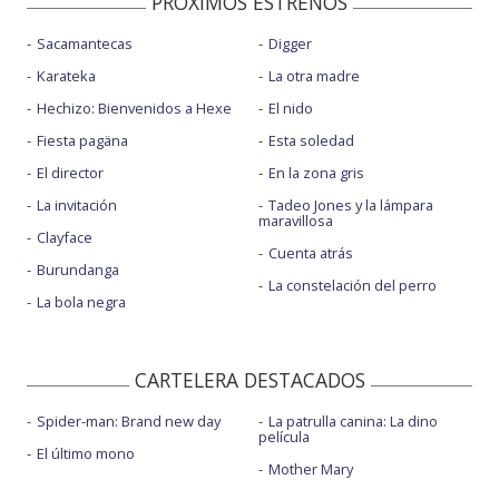
PROXIMOS ESTRENOS
Sacamantecas
Digger
Karateka
La otra madre
Hechizo: Bienvenidos a Hexe
El nido
Fiesta pagäna
Esta soledad
El director
En la zona gris
La invitación
Tadeo Jones y la lámpara
maravillosa
Clayface
Cuenta atrás
Burundanga
La constelación del perro
La bola negra
CARTELERA DESTACADOS
Spider-man: Brand new day
La patrulla canina: La dino
película
El último mono
Mother Mary