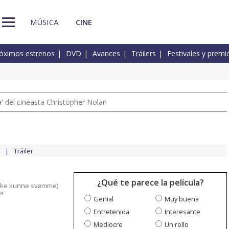
MÚSICA
CINE
óximos estrenos
DVD
Avances
Tráilers
Festivales y premi
 del cineasta Christopher Nolan
Tráiler
¿Qué te parece la película?
ikke kunne svømme)
er
Genial
Muy buena
Entretenida
Interesante
Mediocre
Un rollo