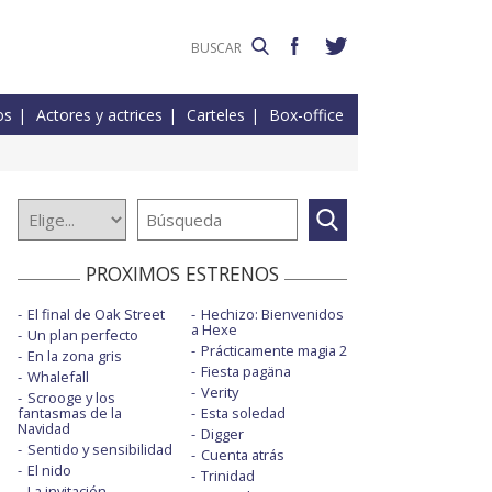
os
Actores y actrices
Carteles
Box-office
PROXIMOS ESTRENOS
El final de Oak Street
Hechizo: Bienvenidos
a Hexe
Un plan perfecto
Prácticamente magia 2
En la zona gris
Fiesta pagäna
Whalefall
Verity
Scrooge y los
fantasmas de la
Esta soledad
Navidad
Digger
Sentido y sensibilidad
Cuenta atrás
El nido
Trinidad
La invitación