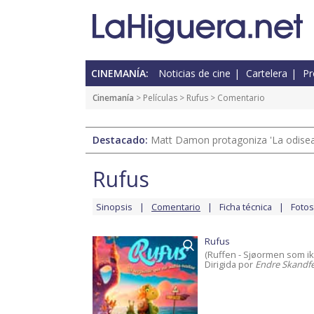
CINEMANÍA:
Noticias de cine
Cartelera
Pr
Cinemanía
> Películas >
Rufus
> Comentario
Destacado:
Matt Damon protagoniza 'La odisea'
Rufus
Sinopsis
Comentario
Ficha técnica
Fotos
Rufus
(Ruffen - Sjøormen som 
Dirigida por
Endre Skandf