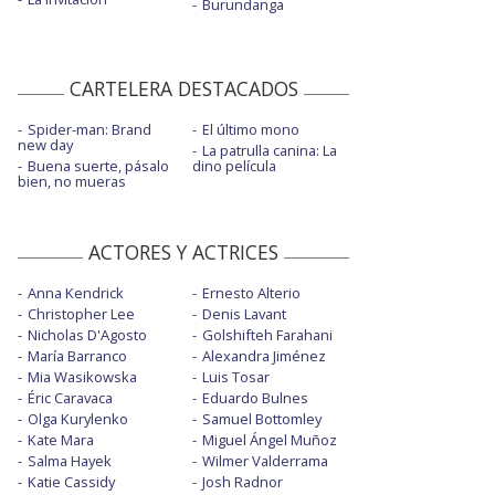
Burundanga
CARTELERA DESTACADOS
Spider-man: Brand
El último mono
new day
La patrulla canina: La
Buena suerte, pásalo
dino película
bien, no mueras
ACTORES Y ACTRICES
Anna Kendrick
Ernesto Alterio
Christopher Lee
Denis Lavant
Nicholas D'Agosto
Golshifteh Farahani
María Barranco
Alexandra Jiménez
Mia Wasikowska
Luis Tosar
Éric Caravaca
Eduardo Bulnes
Olga Kurylenko
Samuel Bottomley
Kate Mara
Miguel Ángel Muñoz
Salma Hayek
Wilmer Valderrama
Katie Cassidy
Josh Radnor