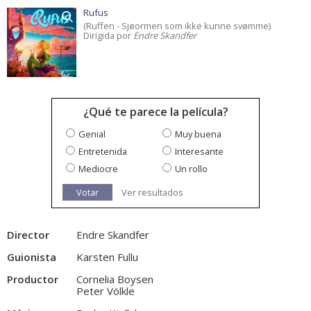
Rufus
(Ruffen - Sjøormen som ikke kunne svømme)
Dirigida por
Endre Skandfer
¿Qué te parece la película?
Genial
Muy buena
Entretenida
Interesante
Mediocre
Un rollo
Votar
Ver resultados
Director
Endre Skandfer
Guionista
Karsten Fullu
Productor
Cornelia Boysen
Peter Völkle