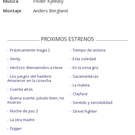
Música
Peder Kjellsby
Montaje
Anders Bergland
PROXIMOS ESTRENOS
Prácticamente magia 2
Tiempo de victoria
Verity
Esta soledad
Hechizo: Bienvenidos a Hexe
En la zona gris
Los juegos del hambre:
Sacamantecas
Amanecer en la cosecha
La maleta
Cuenta atrás
Clayface
Buena suerte, pásalo bien, no
mueras
Sentido y sensibilidad
Noche de paz 2
Street Fighter
La otra madre
Digger