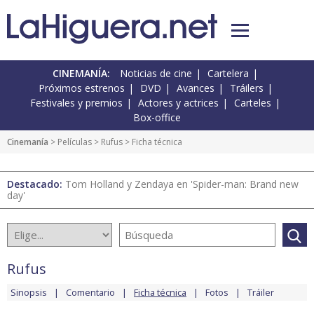
CINEMANÍA:
Noticias de cine
Cartelera
Próximos estrenos
DVD
Avances
Tráilers
Festivales y premios
Actores y actrices
Carteles
Box-office
Cinemanía
> Películas >
Rufus
> Ficha técnica
Destacado:
Tom Holland y Zendaya en 'Spider-man: Brand new
day'
Rufus
Sinopsis
Comentario
Ficha técnica
Fotos
Tráiler