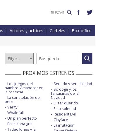
os
Actores y actrices
Carteles
Box-office
PROXIMOS ESTRENOS
Los juegos del
Sentido y sensibilidad
hambre: Amanecer en
Scrooge y los
la cosecha
fantasmas de la
La constelación del
Navidad
perro
El ser querido
Verity
Esta soledad
Whalefall
Resident Evil
Un plan perfecto
Clayface
En la zona gris
La invitación
Tadeo Jones y la
Street Fighter