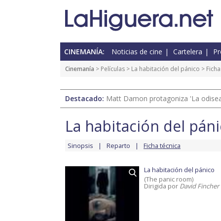
CINEMANÍA:
Noticias de cine
Cartelera
Pr
Cinemanía
> Películas >
La habitación del pánico
> Ficha
Destacado:
Matt Damon protagoniza 'La odisea'
La habitación del pán
Sinopsis
Reparto
Ficha técnica
La habitación del pánico
(The panic room)
Dirigida por
David Fincher