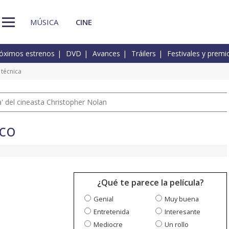
MÚSICA
CINE
óximos estrenos
DVD
Avances
Tráilers
Festivales y premi
 técnica
 del cineasta Christopher Nolan
ico
¿Qué te parece la película?
Genial
Muy buena
Entretenida
Interesante
Mediocre
Un rollo