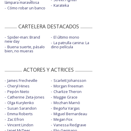
lámpara maravillosa
Karateka
Cómo robar un banco
CARTELERA DESTACADOS
Spider-man: Brand
El último mono
new day
La patrulla canina: La
Buena suerte, pásalo
dino película
bien, no mueras
ACTORES Y ACTRICES
James Frecheville
Scarlett Johansson
Cheryl Hines
Morgan Freeman
Pepón Nieto
Charlize Theron
Catherine Zeta-Jones
Maggie Grace
Olga Kurylenko
Mozhan Marnò
Susan Sarandon
Begoña Vargas
Emma Roberts
Miguel Bernardeau
Zac Efron
Megan Fox
Vincent Lindon
Vanessa Redgrave
Janet McTeer
Elio Germano