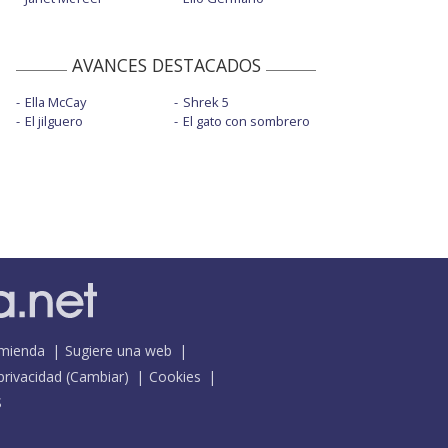
AVANCES DESTACADOS
Ella McCay
Shrek 5
El jilguero
El gato con sombrero
mienda
Sugiere una web
 privacidad
(
Cambiar
)
Cookies
S