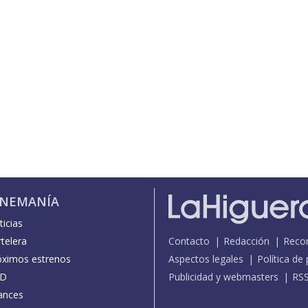
INEMANÍA
icias
telera
Contacto
Redacción
Reco
óximos estrenos
Aspectos legales
Política de
D
Publicidad y webmasters
RS
ances