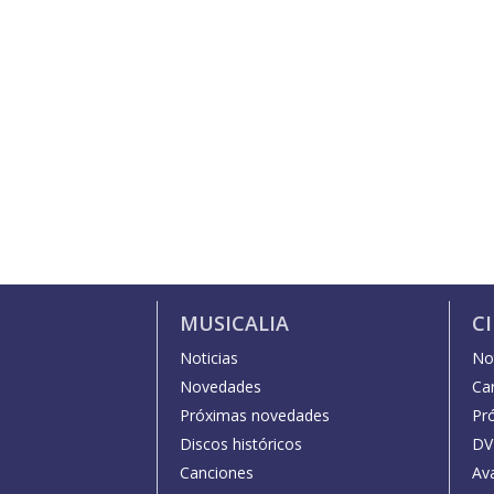
MUSICALIA
C
Noticias
Not
Novedades
Car
Próximas novedades
Pr
Discos históricos
DV
Canciones
Av