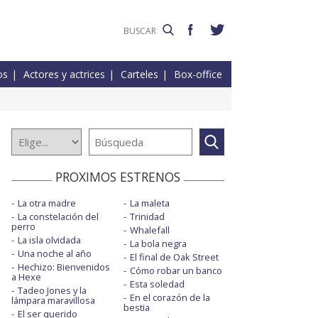
os
Actores y actrices
Carteles
Box-office
PROXIMOS ESTRENOS
La otra madre
La maleta
La constelación del
Trinidad
perro
Whalefall
La isla olvidada
La bola negra
Una noche al año
El final de Oak Street
Hechizo: Bienvenidos
Cómo robar un banco
a Hexe
Esta soledad
Tadeo Jones y la
En el corazón de la
lámpara maravillosa
bestia
El ser querido