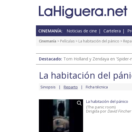
CINEMANÍA:
Noticias de cine
Cartelera
Pr
Cinemanía
> Películas >
La habitación del pánico
> Repa
Destacado:
Tom Holland y Zendaya en 'Spider-
La habitación del pán
Sinopsis
Reparto
Ficha técnica
La habitación del pánico
(The panic room)
Dirigida por
David Fincher