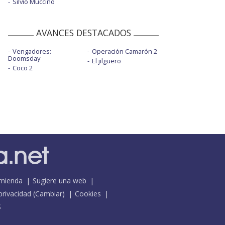
Silvio Muccino
AVANCES DESTACADOS
Vengadores:
Operación Camarón 2
Doomsday
El jilguero
Coco 2
mienda
Sugiere una web
 privacidad
(
Cambiar
)
Cookies
S