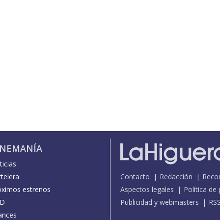
INEMANÍA
icias
telera
Contacto
Redacción
Reco
óximos estrenos
Aspectos legales
Política de
D
Publicidad y webmasters
RS
ances