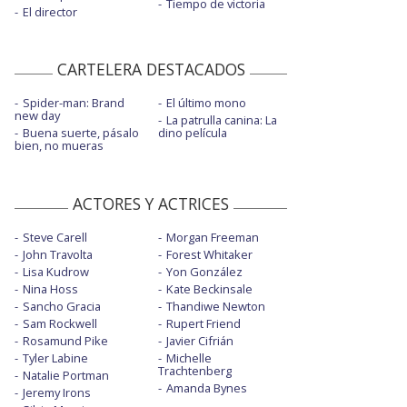
Tiempo de victoria
El director
CARTELERA DESTACADOS
Spider-man: Brand
El último mono
new day
La patrulla canina: La
Buena suerte, pásalo
dino película
bien, no mueras
ACTORES Y ACTRICES
Steve Carell
Morgan Freeman
John Travolta
Forest Whitaker
Lisa Kudrow
Yon González
Nina Hoss
Kate Beckinsale
Sancho Gracia
Thandiwe Newton
Sam Rockwell
Rupert Friend
Rosamund Pike
Javier Cifrián
Tyler Labine
Michelle
Trachtenberg
Natalie Portman
Amanda Bynes
Jeremy Irons