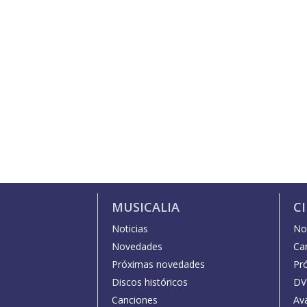
MUSICALIA
C
Noticias
Not
Novedades
Car
Próximas novedades
Pr
Discos históricos
DV
Canciones
Av