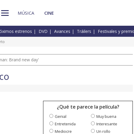
MÚSICA
CINE
óximos estrenos
DVD
Avances
Tráilers
Festivales y premi
rto
man: Brand new day'
ico
¿Qué te parece la película?
Genial
Muy buena
Entretenida
Interesante
Mediocre
Un rollo