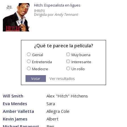
Hitch: Especialista en ligues
(Hitch)
Dirigida por
Andy Tennant
¿Qué te parece la película?
Genial
Muy buena
Entretenida
Interesante
Mediocre
Un rollo
Votar
Ver resultados
Will Smith
Alex "Hitch" Hitchens
Eva Mendes
Sara
Amber Valletta
Allegra Cole
Kevin James
Albert
Michael Rapaport
Ben