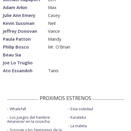
Adam Arkin
Max
Julie Ann Emery
Casey
Kevin Sussman
Neil
Jeffrey Donovan
Vance
Paula Patton
Mandy
Philip Bosco
Mr. O'Brian
Beau Sia
Joe Lo Truglio
Ato Essandoh
Tanis
PROXIMOS ESTRENOS
Whalefall
Esta soledad
Los juegos del hambre:
Karateka
Amanecer en la cosecha
La maleta
Scrooge y los fantasmas de la