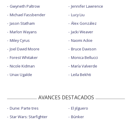
Gwyneth Paltrow
Jennifer Lawrence
Michael Fassbender
Lucy Liu
Jason Statham
Álex González
Marlon Wayans
Jacki Weaver
Miley Cyrus
Naomi Ackie
Joel David Moore
Bruce Davison
Forest Whitaker
Monica Bellucci
Nicole Kidman
María Valverde
Unax Ugalde
Leïla Bekhti
AVANCES DESTACADOS
Dune: Parte tres
El jilguero
Star Wars: Starfighter
Búnker