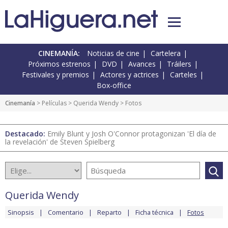
CINEMANÍA:
Noticias de cine
Cartelera
Próximos estrenos
DVD
Avances
Tráilers
Festivales y premios
Actores y actrices
Carteles
Box-office
Cinemanía
> Películas >
Querida Wendy
> Fotos
Destacado:
Emily Blunt y Josh O'Connor protagonizan 'El día de
la revelación' de Steven Spielberg
Querida Wendy
Sinopsis
Comentario
Reparto
Ficha técnica
Fotos