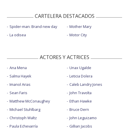
CARTELERA DESTACADOS
Spider-man: Brand new day
Mother Mary
La odisea
Motor City
ACTORES Y ACTRICES
Ana Mena
Unax Ugalde
Salma Hayek
Leticia Dolera
Imanol Arias
Caleb Landry Jones
Sean Faris
John Travolta
Matthew McConaughey
Ethan Hawke
Michael Stuhlbarg
Bruce Dern
Christoph Waltz
John Leguizamo
Paula Echevarría
Gillian Jacobs