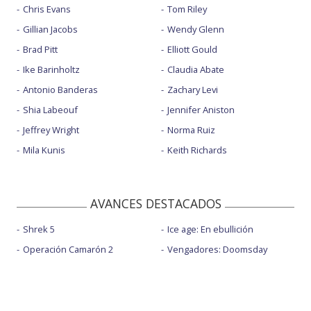
Chris Evans
Tom Riley
Gillian Jacobs
Wendy Glenn
Brad Pitt
Elliott Gould
Ike Barinholtz
Claudia Abate
Antonio Banderas
Zachary Levi
Shia Labeouf
Jennifer Aniston
Jeffrey Wright
Norma Ruiz
Mila Kunis
Keith Richards
AVANCES DESTACADOS
Shrek 5
Ice age: En ebullición
Operación Camarón 2
Vengadores: Doomsday