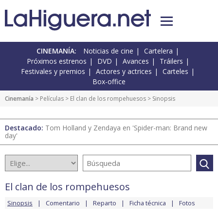
CINEMANÍA:
Noticias de cine
Cartelera
Próximos estrenos
DVD
Avances
Tráilers
Festivales y premios
Actores y actrices
Carteles
Box-office
Cinemanía
> Películas >
El clan de los rompehuesos
> Sinopsis
Destacado:
Tom Holland y Zendaya en 'Spider-man: Brand new
day'
El clan de los rompehuesos
Sinopsis
Comentario
Reparto
Ficha técnica
Fotos