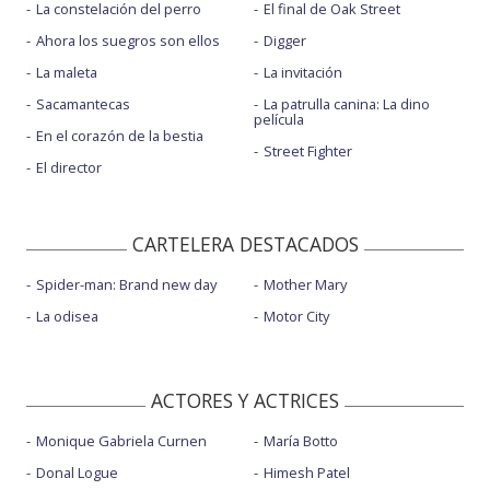
La constelación del perro
El final de Oak Street
Ahora los suegros son ellos
Digger
La maleta
La invitación
Sacamantecas
La patrulla canina: La dino
película
En el corazón de la bestia
Street Fighter
El director
CARTELERA DESTACADOS
Spider-man: Brand new day
Mother Mary
La odisea
Motor City
ACTORES Y ACTRICES
Monique Gabriela Curnen
María Botto
Donal Logue
Himesh Patel