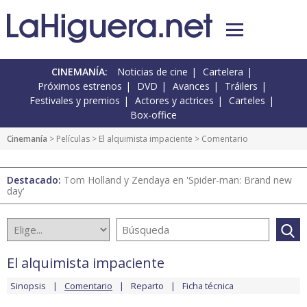
CINEMANÍA:
Noticias de cine
Cartelera
Próximos estrenos
DVD
Avances
Tráilers
Festivales y premios
Actores y actrices
Carteles
Box-office
Cinemanía
> Películas >
El alquimista impaciente
> Comentario
Destacado:
Tom Holland y Zendaya en 'Spider-man: Brand new
day'
El alquimista impaciente
Sinopsis
Comentario
Reparto
Ficha técnica