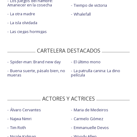
Los juegos del hambre:
Amanecer en la cosecha
Tiempo de victoria
La otra madre
Whalefall
La isla olvidada
Las ciegas hormigas
CARTELERA DESTACADOS
Spider-man: Brand new day
El último mono
Buena suerte, pásalo bien, no
La patrulla canina: La dino
mueras
película
ACTORES Y ACTRICES
Álvaro Cervantes
Maria de Medeiros
Najwa Nimri
Carmelo Gómez
Tim Roth
Emmanuelle Devos
Nicole Kidman
Woody Allen