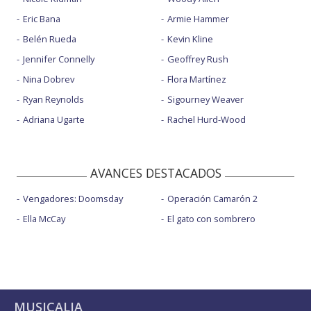
Eric Bana
Armie Hammer
Belén Rueda
Kevin Kline
Jennifer Connelly
Geoffrey Rush
Nina Dobrev
Flora Martínez
Ryan Reynolds
Sigourney Weaver
Adriana Ugarte
Rachel Hurd-Wood
AVANCES DESTACADOS
Vengadores: Doomsday
Operación Camarón 2
Ella McCay
El gato con sombrero
MUSICALIA