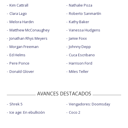
Kim Cattrall
Nathalie Poza
Clara Lago
Roberto Sanmartín
Melora Hardin
Kathy Baker
Matthew McConaughey
Vanessa Hudgens
Jonathan Rhys Meyers
Jamie Foxx
Morgan Freeman
Johnny Depp
Ed Helms
Cuca Escribano
Pere Ponce
Harrison Ford
Donald Glover
Miles Teller
AVANCES DESTACADOS
Shrek 5
Vengadores: Doomsday
Ice age: En ebullición
Coco 2