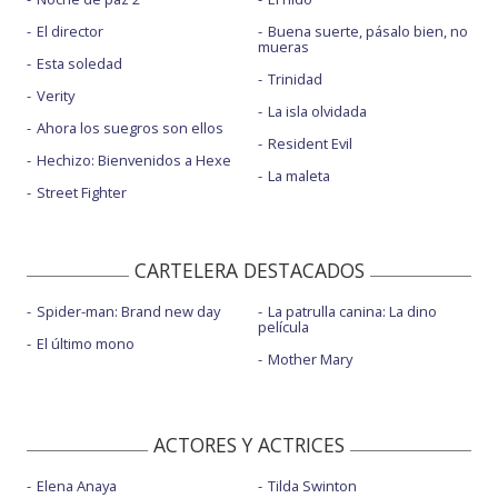
El director
Buena suerte, pásalo bien, no
mueras
Esta soledad
Trinidad
Verity
La isla olvidada
Ahora los suegros son ellos
Resident Evil
Hechizo: Bienvenidos a Hexe
La maleta
Street Fighter
CARTELERA DESTACADOS
Spider-man: Brand new day
La patrulla canina: La dino
película
El último mono
Mother Mary
ACTORES Y ACTRICES
Elena Anaya
Tilda Swinton