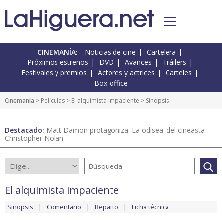
CINEMANÍA:
Noticias de cine
Cartelera
Próximos estrenos
DVD
Avances
Tráilers
Festivales y premios
Actores y actrices
Carteles
Box-office
Cinemanía
> Películas >
El alquimista impaciente
> Sinopsis
Destacado:
Matt Damon protagoniza 'La odisea' del cineasta
Christopher Nolan
El alquimista impaciente
Sinopsis
Comentario
Reparto
Ficha técnica