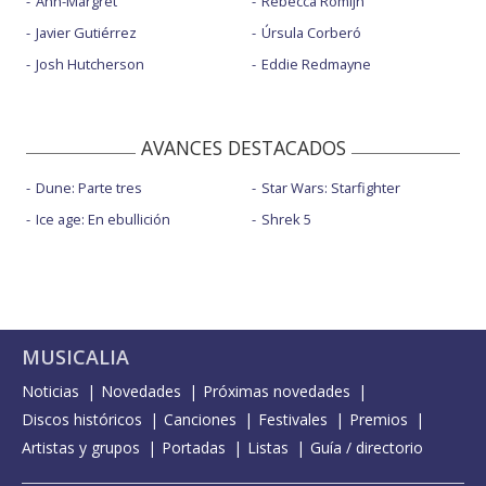
Ann-Margret
Rebecca Romijn
Javier Gutiérrez
Úrsula Corberó
Josh Hutcherson
Eddie Redmayne
AVANCES DESTACADOS
Dune: Parte tres
Star Wars: Starfighter
Ice age: En ebullición
Shrek 5
MUSICALIA
Noticias
Novedades
Próximas novedades
Discos históricos
Canciones
Festivales
Premios
Artistas y grupos
Portadas
Listas
Guía / directorio