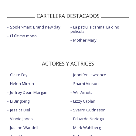
CARTELERA DESTACADOS
Spider-man: Brand new day
La patrulla canina: La dino
película
El último mono
Mother Mary
ACTORES Y ACTRICES
Claire Foy
Jennifer Lawrence
Helen Mirren
Sharni Vinson
Jeffrey Dean Morgan
Will Arnett
Li Bingbing
Lizzy Caplan
Jessica Biel
Sverrir Gudnason
Vinnie Jones
Eduardo Noriega
Justine Waddell
Mark Wahlberg