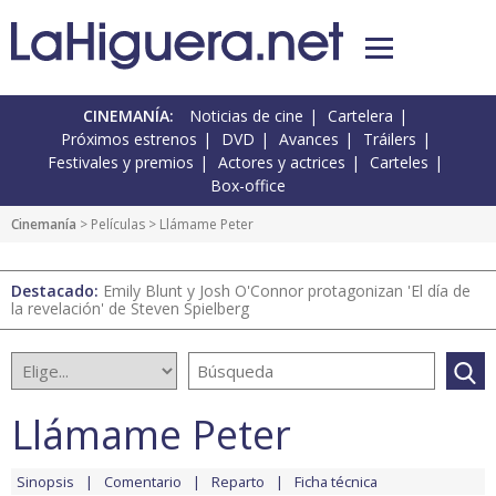
CINEMANÍA:
Noticias de cine
Cartelera
Próximos estrenos
DVD
Avances
Tráilers
Festivales y premios
Actores y actrices
Carteles
Box-office
Cinemanía
> Películas > Llámame Peter
Destacado:
Emily Blunt y Josh O'Connor protagonizan 'El día de
la revelación' de Steven Spielberg
Llámame Peter
Sinopsis
Comentario
Reparto
Ficha técnica