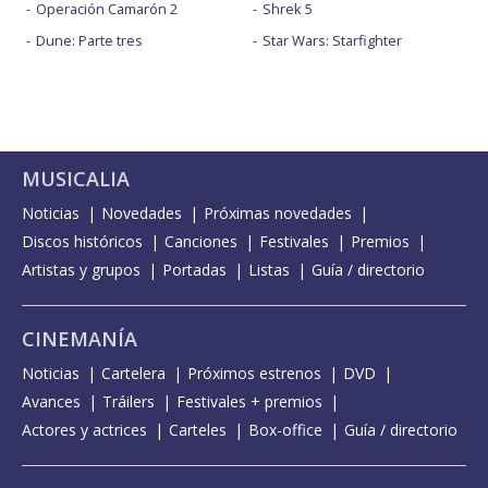
Operación Camarón 2
Shrek 5
Dune: Parte tres
Star Wars: Starfighter
MUSICALIA
Noticias
Novedades
Próximas novedades
Discos históricos
Canciones
Festivales
Premios
Artistas y grupos
Portadas
Listas
Guía / directorio
CINEMANÍA
Noticias
Cartelera
Próximos estrenos
DVD
Avances
Tráilers
Festivales + premios
Actores y actrices
Carteles
Box-office
Guía / directorio