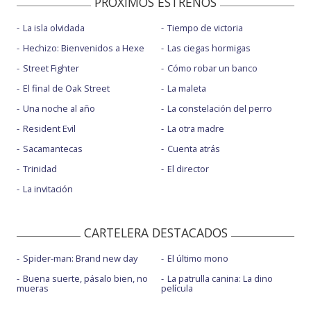
PROXIMOS ESTRENOS
La isla olvidada
Tiempo de victoria
Hechizo: Bienvenidos a Hexe
Las ciegas hormigas
Street Fighter
Cómo robar un banco
El final de Oak Street
La maleta
Una noche al año
La constelación del perro
Resident Evil
La otra madre
Sacamantecas
Cuenta atrás
Trinidad
El director
La invitación
CARTELERA DESTACADOS
Spider-man: Brand new day
El último mono
Buena suerte, pásalo bien, no
La patrulla canina: La dino
mueras
película