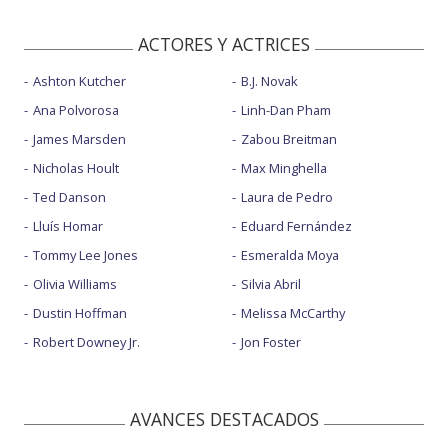
ACTORES Y ACTRICES
Ashton Kutcher
B.J. Novak
Ana Polvorosa
Linh-Dan Pham
James Marsden
Zabou Breitman
Nicholas Hoult
Max Minghella
Ted Danson
Laura de Pedro
Lluís Homar
Eduard Fernández
Tommy Lee Jones
Esmeralda Moya
Olivia Williams
Silvia Abril
Dustin Hoffman
Melissa McCarthy
Robert Downey Jr.
Jon Foster
AVANCES DESTACADOS