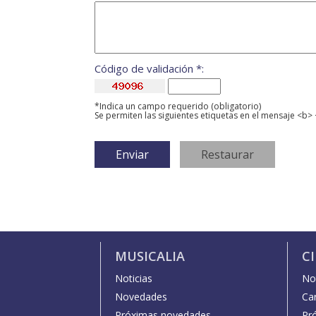
Código de validación *:
*Indica un campo requerido (obligatorio)
Se permiten las siguientes etiquetas en el mensaje <b> 
MUSICALIA
C
Noticias
Not
Novedades
Car
Próximas novedades
Pr