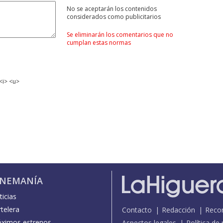
No se aceptarán los contenidos
considerados como publicitarios
Se eliminarán los comentarios que no
cumplan estas normas
<i> <u>
INEMANÍA
icias
telera
Contacto
Redacción
Reco
óximos estrenos
Aspectos legales
Política de