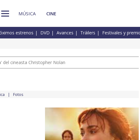
MÚSICA
CINE
óximos estrenos
DVD
Avances
Tráilers
Festivales y premi
 del cineasta Christopher Nolan
ica
Fotos