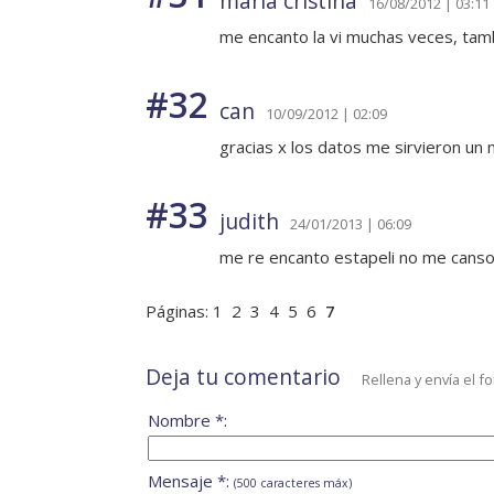
maria cristina
16/08/2012 | 03:11
me encanto la vi muchas veces, tambi
#32
can
10/09/2012 | 02:09
gracias x los datos me sirvieron un
#33
judith
24/01/2013 | 06:09
me re encanto estapeli no me canso
Páginas:
1
2
3
4
5
6
7
Deja tu comentario
Rellena y envía el f
Nombre *:
Mensaje *:
(500 caracteres máx)