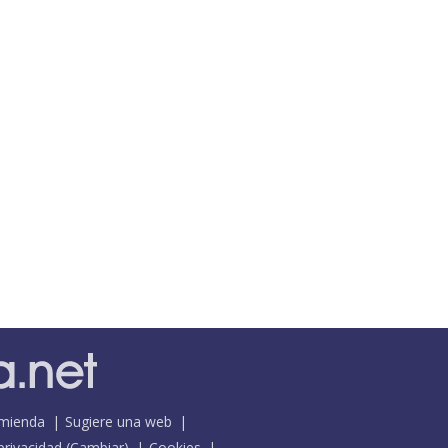
mienda
Sugiere una web
 privacidad
(
Cambiar
)
Cookies