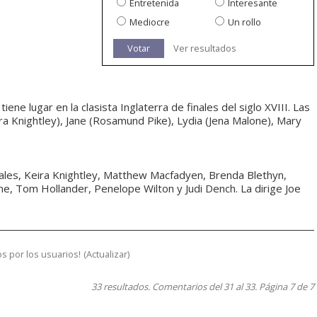
Entretenida
Interesante
Mediocre
Un rollo
Votar
Ver resultados
ene lugar en la clasista Inglaterra de finales del siglo XVIII. Las
ra Knightley), Jane (Rosamund Pike), Lydia (Jena Malone), Mary
ipales, Keira Knightley, Matthew Macfadyen, Brenda Blethyn,
e, Tom Hollander, Penelope Wilton y Judi Dench. La dirige Joe
s por los usuarios!
(
Actualizar
)
33 resultados. Comentarios del 31 al 33. Página 7 de 7