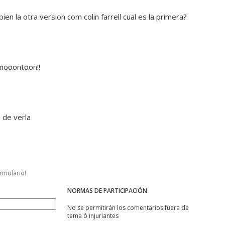
en la otra version com colin farrell cual es la primera?
 mooontoon!!
 de verla
ormulario!
NORMAS DE PARTICIPACIÓN
No se permitirán los comentarios fuera de
tema ó injuriantes