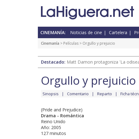
CINEMANÍA:
Noticias de cine
Cartelera
Pr
Cinemanía
> Películas > Orgullo y prejuicio
Destacado:
Matt Damon protagoniza 'La odisea'
Orgullo y prejuicio
Sinopsis
Comentario
Reparto
Ficha técn
(Pride and Prejudice)
Drama - Romántica
Reino Unido
Año: 2005
127 minutos