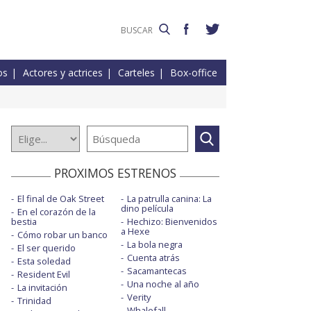
os
Actores y actrices
Carteles
Box-office
PROXIMOS ESTRENOS
El final de Oak Street
La patrulla canina: La
dino película
En el corazón de la
bestia
Hechizo: Bienvenidos
a Hexe
Cómo robar un banco
La bola negra
El ser querido
Cuenta atrás
Esta soledad
Sacamantecas
Resident Evil
Una noche al año
La invitación
Verity
Trinidad
Whalefall