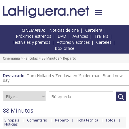
CINEMANÍA:
Noticias de cine
Cartelera
Próximos estrenos
DVD
Avances
Tráilers
Festivales y premios
Actores y actrices
Carteles
Box-office
Cinemanía
> Películas >
88 Minutos
> Reparto
Destacado:
Tom Holland y Zendaya en 'Spider-man: Brand new
day'
88 Minutos
Sinopsis
Comentario
Reparto
Ficha técnica
Fotos
Noticias