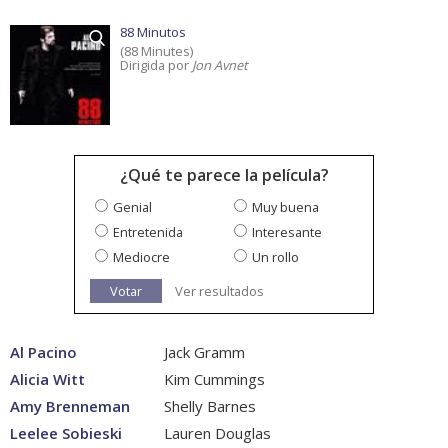
88 Minutos
(88 Minutes)
Dirigida por
Jon Avnet
¿Qué te parece la película?
Genial
Muy buena
Entretenida
Interesante
Mediocre
Un rollo
Votar
Ver resultados
Al Pacino
Jack Gramm
Alicia Witt
Kim Cummings
Amy Brenneman
Shelly Barnes
Leelee Sobieski
Lauren Douglas