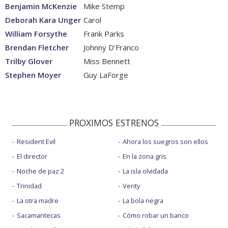
Benjamin McKenzie
Mike Stemp
Deborah Kara Unger
Carol
William Forsythe
Frank Parks
Brendan Fletcher
Johnny D'Franco
Trilby Glover
Miss Bennett
Stephen Moyer
Guy LaForge
PROXIMOS ESTRENOS
Resident Evil
Ahora los suegros son ellos
El director
En la zona gris
Noche de paz 2
La isla olvidada
Trinidad
Verity
La otra madre
La bola negra
Sacamantecas
Cómo robar un banco