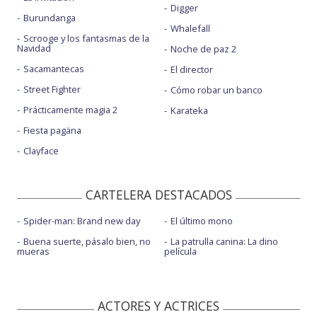
Digger
Burundanga
Whalefall
Scrooge y los fantasmas de la
Navidad
Noche de paz 2
Sacamantecas
El director
Street Fighter
Cómo robar un banco
Prácticamente magia 2
Karateka
Fiesta pagäna
Clayface
CARTELERA DESTACADOS
Spider-man: Brand new day
El último mono
Buena suerte, pásalo bien, no
La patrulla canina: La dino
mueras
película
ACTORES Y ACTRICES