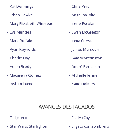
Kat Dennings
Chris Pine
Ethan Hawke
Angelina Jolie
Mary Elizabeth Winstead
Irene Escolar
Eva Mendes
Ewan McGregor
Mark Ruffalo
Inma Cuesta
Ryan Reynolds
James Marsden
Charlie Day
Sam Worthington
Adam Brody
André Benjamin
Macarena Gómez
Michelle Jenner
Josh Duhamel
Katie Holmes
AVANCES DESTACADOS
El jilguero
Ella McCay
Star Wars: Starfighter
El gato con sombrero