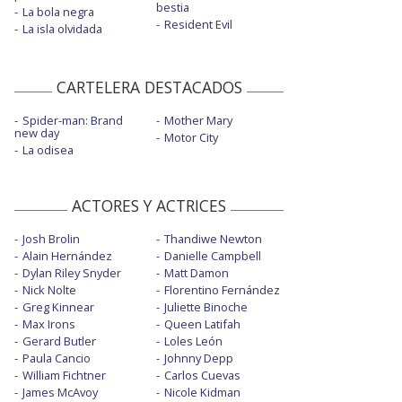
bestia
La bola negra
Resident Evil
La isla olvidada
CARTELERA DESTACADOS
Spider-man: Brand
Mother Mary
new day
Motor City
La odisea
ACTORES Y ACTRICES
Josh Brolin
Thandiwe Newton
Alain Hernández
Danielle Campbell
Dylan Riley Snyder
Matt Damon
Nick Nolte
Florentino Fernández
Greg Kinnear
Juliette Binoche
Max Irons
Queen Latifah
Gerard Butler
Loles León
Paula Cancio
Johnny Depp
William Fichtner
Carlos Cuevas
James McAvoy
Nicole Kidman