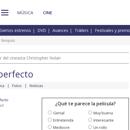
MÚSICA
CINE
óximos estrenos
DVD
Avances
Tráilers
Festivales y premi
 Sinopsis
 del cineasta Christopher Nolan
 perfecto
ica
Fotos
Noticias
fecto
¿Qué te parece la película?
ll
Genial
Muy buena
Entretenida
Interesante
Mediocre
Un rollo