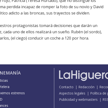
rojo, Patricia (Teresa Hurtado), que no distingue los
ma perdida incapaz de romper la foto de su novio y David
tico adicto a las broncas, sus trayectos se dividen.
uestros protagonistas tomará decisiones que darán un
z, cada uno de ellos realizará un sueño. Rubén (el sordo),
 Carlos, (el ciego) conducir un coche a 120 por hora.
INEMANÍA
icias
telera
Contacto
Redacción
Reco
óximos estrenos
Aspectos legales
Política de
D
Publicidad y webmasters
RS
ances