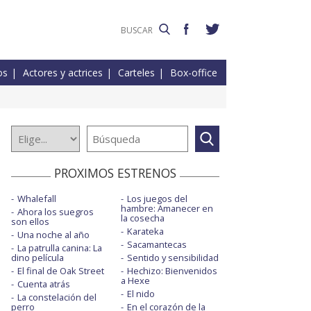
os
Actores y actrices
Carteles
Box-office
PROXIMOS ESTRENOS
Whalefall
Los juegos del
hambre: Amanecer en
Ahora los suegros
la cosecha
son ellos
Karateka
Una noche al año
Sacamantecas
La patrulla canina: La
dino película
Sentido y sensibilidad
El final de Oak Street
Hechizo: Bienvenidos
a Hexe
Cuenta atrás
El nido
La constelación del
perro
En el corazón de la