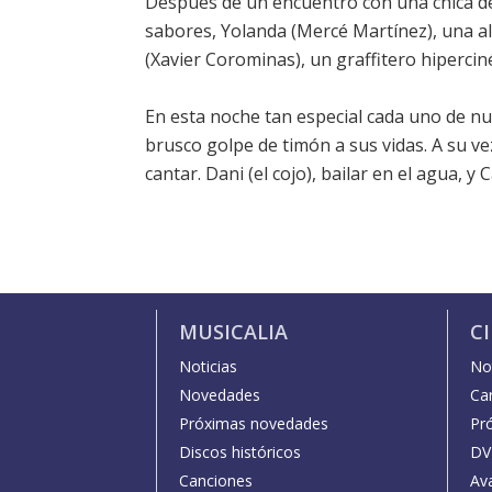
Después de un encuentro con una chica de 
sabores, Yolanda (Mercé Martínez), una al
(Xavier Corominas), un graffitero hiperciné
En esta noche tan especial cada uno de n
brusco golpe de timón a sus vidas. A su ve
cantar. Dani (el cojo), bailar en el agua, y
MUSICALIA
C
Noticias
Not
Novedades
Car
Próximas novedades
Pr
Discos históricos
DV
Canciones
Av