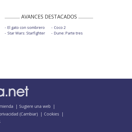
AVANCES DESTACADOS
El gato con sombrero
Coco 2
Star Wars: Starfighter
Dune: Parte tres
mienda
Sugiere una web
 privacidad
(
Cambiar
)
Cookies
S