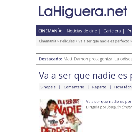
CINEMANÍA:
Noticias de cine
Cartelera
Pr
Cinemanía
> Películas >
Va a ser que nadie es perfecto
>
Destacado:
Matt Damon protagoniza 'La odisea'
Va a ser que nadie es
Sinopsis
Comentario
Reparto
Ficha técn
Va a ser que nadie es per
Dirigida por
Joaquin Oristre