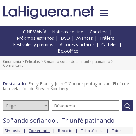
CINEMANÍA:
Noticias de cine
Cartelera
Próximos estrenos
DVD
Avances
Tráilers
Festivales y premios
Actores y actrices
Carteles
Box-office
Cinemanía
> Películas >
Soñando soñando... Triunfé patinando
>
Comentario
Destacado:
Emily Blunt y Josh O'Connor protagonizan 'El día de
la revelación' de Steven Spielberg
Soñando soñando... Triunfé patinando
Sinopsis
Comentario
Reparto
Ficha técnica
Fotos