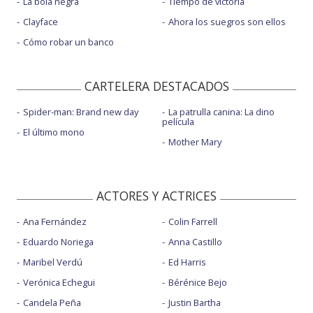
La bola negra
Tiempo de victoria
Clayface
Ahora los suegros son ellos
Cómo robar un banco
CARTELERA DESTACADOS
Spider-man: Brand new day
La patrulla canina: La dino
película
El último mono
Mother Mary
ACTORES Y ACTRICES
Ana Fernández
Colin Farrell
Eduardo Noriega
Anna Castillo
Maribel Verdú
Ed Harris
Verónica Echegui
Bérénice Bejo
Candela Peña
Justin Bartha