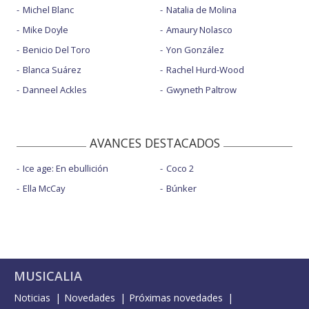
Michel Blanc
Natalia de Molina
Mike Doyle
Amaury Nolasco
Benicio Del Toro
Yon González
Blanca Suárez
Rachel Hurd-Wood
Danneel Ackles
Gwyneth Paltrow
AVANCES DESTACADOS
Ice age: En ebullición
Coco 2
Ella McCay
Búnker
MUSICALIA
Noticias
Novedades
Próximas novedades