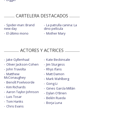
CARTELERA DESTACADOS
Spider-man: Brand
La patrulla canina: La
new day
dino película
El último mono
Mother Mary
ACTORES Y ACTRICES
Jake Gyllenhaal
Kate Beckinsale
Oliver Jackson-Cohen
Jim Sturgess
John Travolta
Rhys Ifans
Matthew
Matt Damon
McConaughey
Mark Wahlberg
Benoît Poelvoorde
Gong Li
Kim Richards
Gines García Millán
Aaron Taylor-Johnson
Dylan O'Brien
Luis Tosar
Belén Rueda
Tom Hanks
Borja Luna
Chris Evans