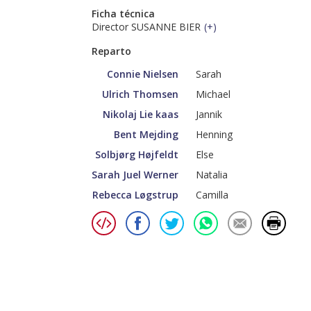
Ficha técnica
Director SUSANNE BIER
(
+
)
Reparto
Connie Nielsen
Sarah
Ulrich Thomsen
Michael
Nikolaj Lie kaas
Jannik
Bent Mejding
Henning
Solbjørg Højfeldt
Else
Sarah Juel Werner
Natalia
Rebecca Løgstrup
Camilla