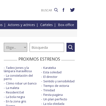
os
Actores y actrices
Carteles
Box-office
PROXIMOS ESTRENOS
Tadeo Jones y la
Karateka
lámpara maravillosa
Esta soledad
La constelación del
El director
perro
Sentido y sensibilidad
Cómo robar un banco
Tiempo de victoria
La maleta
Trinidad
Resident Evil
Fiesta pagäna
La bola negra
Un plan perfecto
En la zona gris
La isla olvidada
Digger