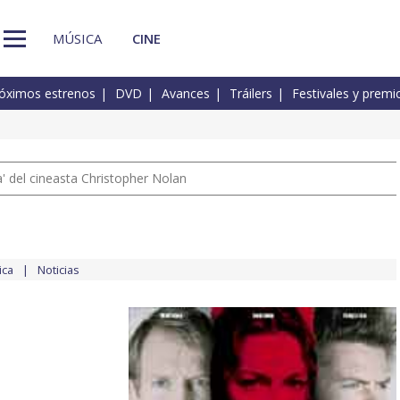
MÚSICA
CINE
óximos estrenos
DVD
Avances
Tráilers
Festivales y premi
 del cineasta Christopher Nolan
ica
Noticias