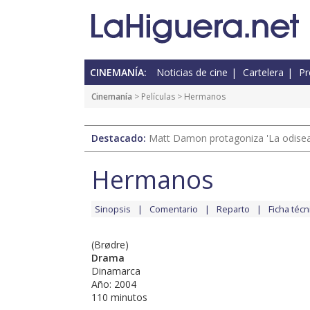
CINEMANÍA:
Noticias de cine
Cartelera
Pr
Cinemanía
> Películas > Hermanos
Destacado:
Matt Damon protagoniza 'La odisea'
Hermanos
Sinopsis
Comentario
Reparto
Ficha técn
(Brødre)
Drama
Dinamarca
Año: 2004
110 minutos