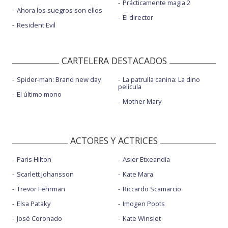
Prácticamente magia 2
Ahora los suegros son ellos
El director
Resident Evil
CARTELERA DESTACADOS
Spider-man: Brand new day
La patrulla canina: La dino
película
El último mono
Mother Mary
ACTORES Y ACTRICES
Paris Hilton
Asier Etxeandía
Scarlett Johansson
Kate Mara
Trevor Fehrman
Riccardo Scamarcio
Elsa Pataky
Imogen Poots
José Coronado
Kate Winslet