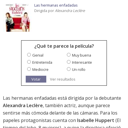
Las hermanas enfadadas
Dirigida por
Alexandra Leclère
¿Qué te parece la película?
Genial
Muy buena
Entretenida
Interesante
Mediocre
Un rollo
Votar
Ver resultados
Las hermanas enfadadas está dirigida por la debutante
Alexandra Leclère
, también actriz, aunque parece
sentirse más cómoda delante de las cámaras. Para los
papeles protagonistas cuenta con
Isabelle Huppert
(El
tiempo del lobo, 8 mujeres), a quien la directora ofreció