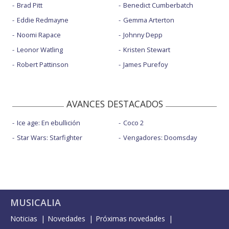
Brad Pitt
Benedict Cumberbatch
Eddie Redmayne
Gemma Arterton
Noomi Rapace
Johnny Depp
Leonor Watling
Kristen Stewart
Robert Pattinson
James Purefoy
AVANCES DESTACADOS
Ice age: En ebullición
Coco 2
Star Wars: Starfighter
Vengadores: Doomsday
MUSICALIA
Noticias
Novedades
Próximas novedades