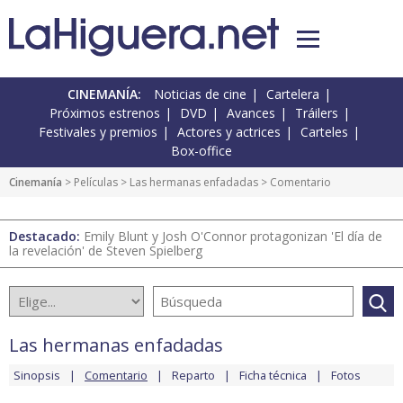
CINEMANÍA:
Noticias de cine
Cartelera
Próximos estrenos
DVD
Avances
Tráilers
Festivales y premios
Actores y actrices
Carteles
Box-office
Cinemanía
> Películas >
Las hermanas enfadadas
> Comentario
Destacado:
Emily Blunt y Josh O'Connor protagonizan 'El día de
la revelación' de Steven Spielberg
Las hermanas enfadadas
Sinopsis
Comentario
Reparto
Ficha técnica
Fotos