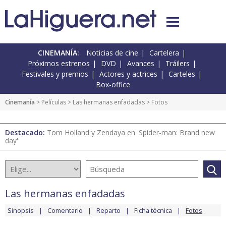
CINEMANÍA:
Noticias de cine
Cartelera
Próximos estrenos
DVD
Avances
Tráilers
Festivales y premios
Actores y actrices
Carteles
Box-office
Cinemanía
> Películas >
Las hermanas enfadadas
> Fotos
Destacado:
Tom Holland y Zendaya en 'Spider-man: Brand new
day'
Las hermanas enfadadas
Sinopsis
Comentario
Reparto
Ficha técnica
Fotos