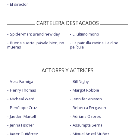
El director
CARTELERA DESTACADOS
Spider-man: Brand new day
El último mono
Buena suerte, pásalo bien, no
La patrulla canina: La dino
mueras
película
ACTORES Y ACTRICES
Vera Farmiga
Bill Nighy
Henry Thomas
Margot Robbie
Micheal Ward
Jennifer Aniston
Penélope Cruz
Rebecca Ferguson
Jaeden Martell
Adriana Ozores
Jenna Fischer
Assumpta Serna
Javier Gutiérrez
Miguel Ángel Muñoz