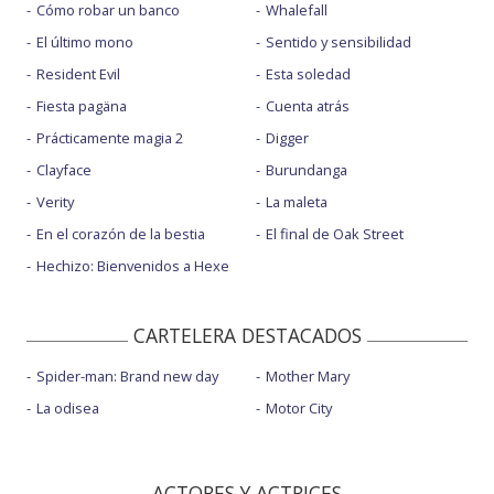
Cómo robar un banco
Whalefall
El último mono
Sentido y sensibilidad
Resident Evil
Esta soledad
Fiesta pagäna
Cuenta atrás
Prácticamente magia 2
Digger
Clayface
Burundanga
Verity
La maleta
En el corazón de la bestia
El final de Oak Street
Hechizo: Bienvenidos a Hexe
CARTELERA DESTACADOS
Spider-man: Brand new day
Mother Mary
La odisea
Motor City
ACTORES Y ACTRICES