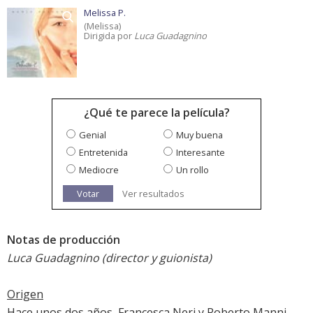
Melissa P.
(Melissa)
Dirigida por
Luca Guadagnino
¿Qué te parece la película?
Genial
Muy buena
Entretenida
Interesante
Mediocre
Un rollo
Votar
Ver resultados
Notas de producción
Luca Guadagnino (director y guionista)
Origen
Hace unos dos años, Francesca Neri y Roberto Manni,