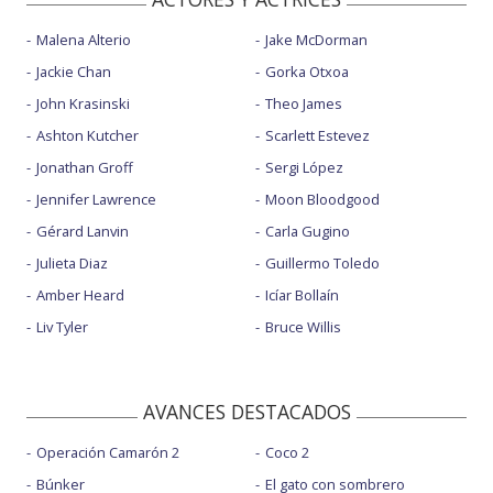
Malena Alterio
Jake McDorman
Jackie Chan
Gorka Otxoa
John Krasinski
Theo James
Ashton Kutcher
Scarlett Estevez
Jonathan Groff
Sergi López
Jennifer Lawrence
Moon Bloodgood
Gérard Lanvin
Carla Gugino
Julieta Diaz
Guillermo Toledo
Amber Heard
Icíar Bollaín
Liv Tyler
Bruce Willis
AVANCES DESTACADOS
Operación Camarón 2
Coco 2
Búnker
El gato con sombrero