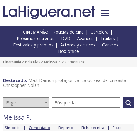
CINEMANÍA:
Noticias de cine
Cartelera
Próximos estrenos
DVD
Avances
Tráilers
Festivales y premios
Actores y actrices
Carteles
Box-office
Cinemanía
> Películas >
Melissa P.
> Comentario
Destacado:
Matt Damon protagoniza 'La odisea' del cineasta
Christopher Nolan
Melissa P.
Sinopsis
Comentario
Reparto
Ficha técnica
Fotos