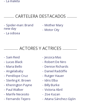
La maleta
CARTELERA DESTACADOS
Spider-man: Brand
Mother Mary
new day
Motor City
La odisea
ACTORES Y ACTRICES
Sam Reid
Jessica Mas
Lucas Black
Robert De Niro
Maria Bello
Denise Richards
Angelababy
Daniel Radcliffe
Penélope Cruz
Rutger Hauer
Sterling K. Brown
Idris Elba
Kherington Payne
Billy Burke
Paul Walker
Victoria Abril
Marife Necesito
Zoe Kazan
Fernando Tejero
Aitana Sánchez-Gijón