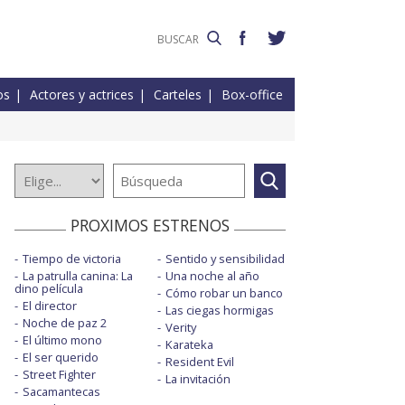
os
Actores y actrices
Carteles
Box-office
PROXIMOS ESTRENOS
Tiempo de victoria
Sentido y sensibilidad
La patrulla canina: La
Una noche al año
dino película
Cómo robar un banco
El director
Las ciegas hormigas
Noche de paz 2
Verity
El último mono
Karateka
El ser querido
Resident Evil
Street Fighter
La invitación
Sacamantecas