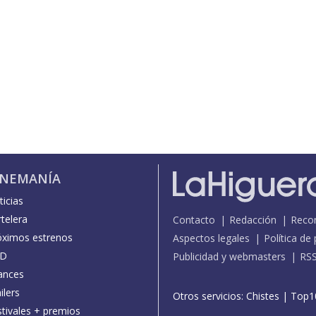
INEMANÍA
icias
telera
Contacto
Redacción
Reco
óximos estrenos
Aspectos legales
Política de
D
Publicidad y webmasters
RS
ances
ilers
Otros servicios:
Chistes
|
Top1
stivales + premios