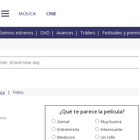
MÚSICA
CINE
óximos estrenos
DVD
Avances
Tráilers
Festivales y premi
man: Brand new day'
ica
Fotos
¿Qué te parece la película?
ino
Genial
Muy buena
Entretenida
Interesante
Mediocre
Un rollo