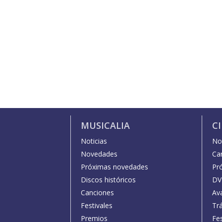
MUSICALIA
C
Noticias
Not
Novedades
Car
Próximas novedades
Pr
Discos históricos
DV
Canciones
Av
Festivales
Trá
Premios
Fe