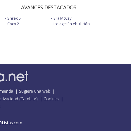
AVANCES DESTACADOS
Shrek 5
Ella McCay
Coco 2
Ice age: En ebullición
mienda
Sugiere una web
 privacidad
(
Cambiar
)
Cookies
S
0Listas.com