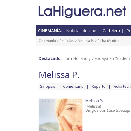
CINEMANÍA:
Noticias de cine
Cartelera
Pr
Cinemanía
> Películas >
Melissa P.
> Ficha técnica
Destacado:
Tom Holland y Zendaya en 'Spider-
Melissa P.
Sinopsis
Comentario
Reparto
Ficha técn
Melissa P.
(Melissa)
Dirigida por
Luca Guadagn