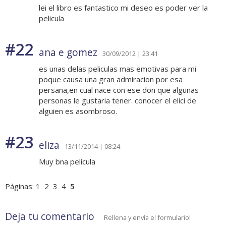
lei el libro es fantastico mi deseo es poder ver la
pelicula
#22
ana e gomez
30/09/2012 | 23:41
es unas delas peliculas mas emotivas para mi
poque causa una gran admiracion por esa
persana,en cual nace con ese don que algunas
personas le gustaria tener. conocer el elici de
alguien es asombroso.
#23
eliza
13/11/2014 | 08:24
Muy bna película
Páginas:
1
2
3
4
5
Deja tu comentario
Rellena y envía el formulario!