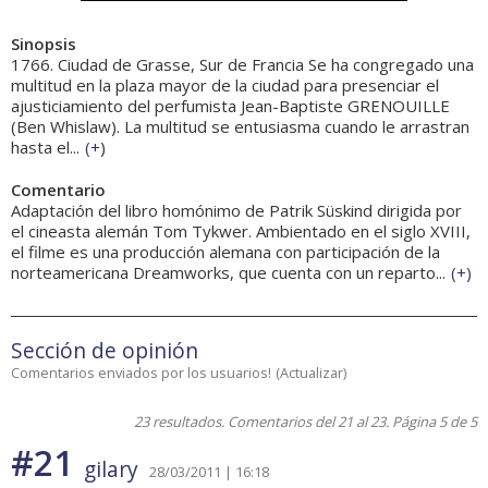
Sinopsis
1766. Ciudad de Grasse, Sur de Francia Se ha congregado una
multitud en la plaza mayor de la ciudad para presenciar el
ajusticiamiento del perfumista Jean-Baptiste GRENOUILLE
(Ben Whislaw). La multitud se entusiasma cuando le arrastran
hasta el...
(
+
)
Comentario
Adaptación del libro homónimo de Patrik Süskind dirigida por
el cineasta alemán Tom Tykwer. Ambientado en el siglo XVIII,
el filme es una producción alemana con participación de la
norteamericana Dreamworks, que cuenta con un reparto...
(
+
)
Sección de opinión
Comentarios enviados por los usuarios!
(
Actualizar
)
23 resultados. Comentarios del 21 al 23. Página 5 de 5
#21
gilary
28/03/2011 | 16:18