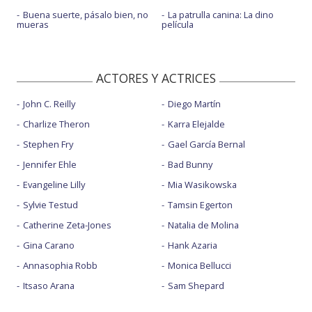
Buena suerte, pásalo bien, no
La patrulla canina: La dino
mueras
película
ACTORES Y ACTRICES
John C. Reilly
Diego Martín
Charlize Theron
Karra Elejalde
Stephen Fry
Gael García Bernal
Jennifer Ehle
Bad Bunny
Evangeline Lilly
Mia Wasikowska
Sylvie Testud
Tamsin Egerton
Catherine Zeta-Jones
Natalia de Molina
Gina Carano
Hank Azaria
Annasophia Robb
Monica Bellucci
Itsaso Arana
Sam Shepard