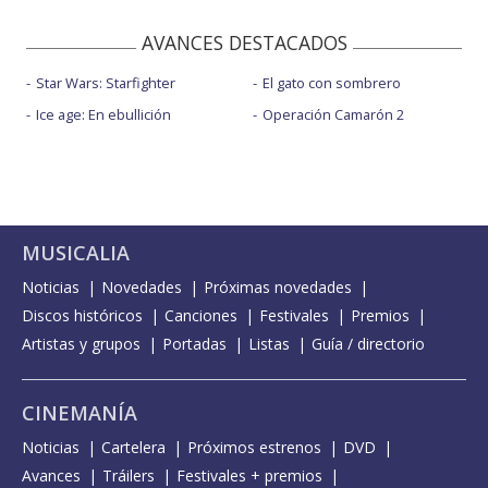
AVANCES DESTACADOS
Star Wars: Starfighter
El gato con sombrero
Ice age: En ebullición
Operación Camarón 2
MUSICALIA
Noticias
Novedades
Próximas novedades
Discos históricos
Canciones
Festivales
Premios
Artistas y grupos
Portadas
Listas
Guía / directorio
CINEMANÍA
Noticias
Cartelera
Próximos estrenos
DVD
Avances
Tráilers
Festivales + premios