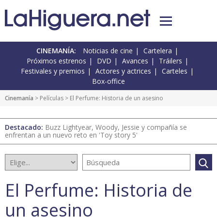
CINEMANÍA:
Noticias de cine
Cartelera
Próximos estrenos
DVD
Avances
Tráilers
Festivales y premios
Actores y actrices
Carteles
Box-office
Cinemanía
> Películas > El Perfume: Historia de un asesino
Destacado:
Buzz Lightyear, Woody, Jessie y compañía se
enfrentan a un nuevo reto en 'Toy story 5'
El Perfume: Historia de
un asesino