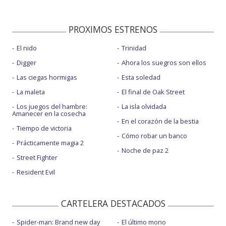
PROXIMOS ESTRENOS
El nido
Trinidad
Digger
Ahora los suegros son ellos
Las ciegas hormigas
Esta soledad
La maleta
El final de Oak Street
Los juegos del hambre:
La isla olvidada
Amanecer en la cosecha
En el corazón de la bestia
Tiempo de victoria
Cómo robar un banco
Prácticamente magia 2
Noche de paz 2
Street Fighter
Resident Evil
CARTELERA DESTACADOS
Spider-man: Brand new day
El último mono