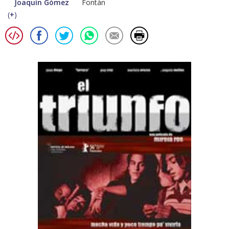
Joaquín Gómez
Fontán
(
+
)