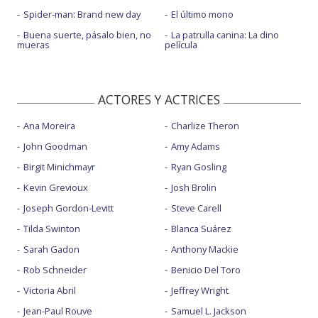
Spider-man: Brand new day
El último mono
Buena suerte, pásalo bien, no
La patrulla canina: La dino
mueras
película
ACTORES Y ACTRICES
Ana Moreira
Charlize Theron
John Goodman
Amy Adams
Birgit Minichmayr
Ryan Gosling
Kevin Grevioux
Josh Brolin
Joseph Gordon-Levitt
Steve Carell
Tilda Swinton
Blanca Suárez
Sarah Gadon
Anthony Mackie
Rob Schneider
Benicio Del Toro
Victoria Abril
Jeffrey Wright
Jean-Paul Rouve
Samuel L. Jackson