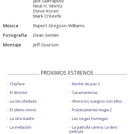
Jack Giarraputo
Neal H. Moritz
Steve Koren
Mark O'Keefe
Música
Rupert Gregson-Williams
Fotografía
Dean Semler
Montaje
Jeff Gourson
PROXIMOS ESTRENOS
Clayface
Noche de paz 2
El director
Sacamantecas
La isla olvidada
Ahora los suegros son ellos
El último mono
Prácticamente magia 2
La otra madre
Las ciegas hormigas
La invitación
La patrulla canina: La dino
película