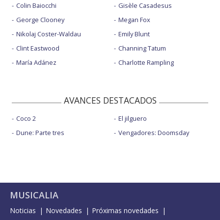
Colin Baiocchi
Gisèle Casadesus
George Clooney
Megan Fox
Nikolaj Coster-Waldau
Emily Blunt
Clint Eastwood
Channing Tatum
María Adánez
Charlotte Rampling
AVANCES DESTACADOS
Coco 2
El jilguero
Dune: Parte tres
Vengadores: Doomsday
MUSICALIA
Noticias
Novedades
Próximas novedades