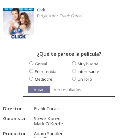
Click
Dirigida por
Frank Coraci
¿Qué te parece la película?
Genial
Muy buena
Entretenida
Interesante
Mediocre
Un rollo
Votar
Ver resultados
Director
Frank Coraci
Guionista
Steve Koren
Mark O'Keefe
Productor
Adam Sandler