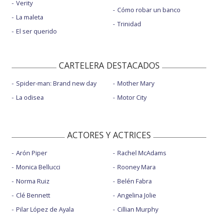
Verity
Cómo robar un banco
La maleta
Trinidad
El ser querido
CARTELERA DESTACADOS
Spider-man: Brand new day
Mother Mary
La odisea
Motor City
ACTORES Y ACTRICES
Arón Piper
Rachel McAdams
Monica Bellucci
Rooney Mara
Norma Ruiz
Belén Fabra
Clé Bennett
Angelina Jolie
Pilar López de Ayala
Cillian Murphy