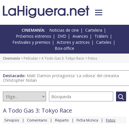
CINEMANÍA:
Noticias de cine
Cartelera
Próximos estrenos
DVD
Avances
Tráilers
Festivales y premios
Actores y actrices
Carteles
Box-office
Cinemanía
> Películas >
A Todo Gas 3: Tokyo Race
> Fotos
Destacado:
Matt Damon protagoniza 'La odisea' del cineasta
Christopher Nolan
A Todo Gas 3: Tokyo Race
Sinopsis
Comentario
Reparto
Ficha técnica
Fotos