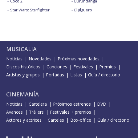
Coco 2
Burundanga
Star Wars: Starfighter
El jilguero
MUSICALIA
Noticias
Novedades
Próximas novedades
Discos históricos
Canciones
Festivales
Premios
Artistas y grupos
Portadas
Listas
Guía / directorio
CINEMANÍA
Noticias
Cartelera
Próximos estrenos
DVD
Avances
Tráilers
Festivales + premios
Actores y actrices
Carteles
Box-office
Guía / directorio