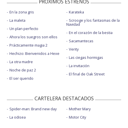
PROXIMOS ESTRENOS
En la zona gris
Karateka
La maleta
Scrooge y los fantasmas de la
Navidad
Un plan perfecto
En el corazón de la bestia
Ahora los suegros son ellos
Sacamantecas
Prácticamente magia 2
Verity
Hechizo: Bienvenidos a Hexe
Las ciegas hormigas
La otra madre
La invitación
Noche de paz 2
El final de Oak Street
El ser querido
CARTELERA DESTACADOS
Spider-man: Brand new day
Mother Mary
La odisea
Motor City