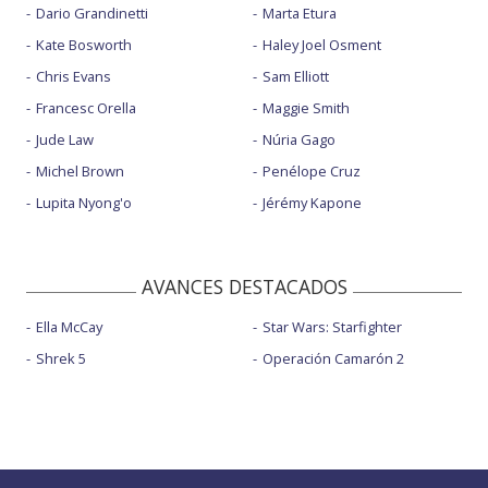
Dario Grandinetti
Marta Etura
Kate Bosworth
Haley Joel Osment
Chris Evans
Sam Elliott
Francesc Orella
Maggie Smith
Jude Law
Núria Gago
Michel Brown
Penélope Cruz
Lupita Nyong'o
Jérémy Kapone
AVANCES DESTACADOS
Ella McCay
Star Wars: Starfighter
Shrek 5
Operación Camarón 2