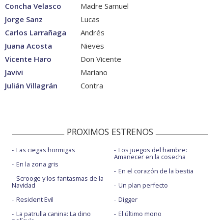
Concha Velasco
Madre Samuel
Jorge Sanz
Lucas
Carlos Larrañaga
Andrés
Juana Acosta
Nieves
Vicente Haro
Don Vicente
Javivi
Mariano
Julián Villagrán
Contra
PROXIMOS ESTRENOS
Las ciegas hormigas
Los juegos del hambre:
Amanecer en la cosecha
En la zona gris
En el corazón de la bestia
Scrooge y los fantasmas de la
Navidad
Un plan perfecto
Resident Evil
Digger
La patrulla canina: La dino
El último mono