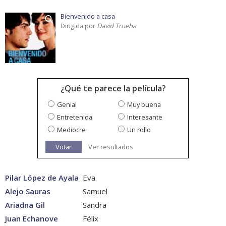
Bienvenido a casa
Dirigida por
David Trueba
¿Qué te parece la película?
Genial
Muy buena
Entretenida
Interesante
Mediocre
Un rollo
Votar
Ver resultados
Pilar López de Ayala
Eva
Alejo Sauras
Samuel
Ariadna Gil
Sandra
Juan Echanove
Félix