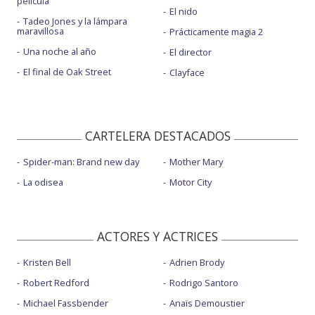
película
El nido
Tadeo Jones y la lámpara
maravillosa
Prácticamente magia 2
Una noche al año
El director
El final de Oak Street
Clayface
CARTELERA DESTACADOS
Spider-man: Brand new day
Mother Mary
La odisea
Motor City
ACTORES Y ACTRICES
Kristen Bell
Adrien Brody
Robert Redford
Rodrigo Santoro
Michael Fassbender
Anaïs Demoustier