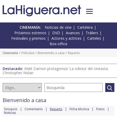
CINEMANÍA:
Noticias de cine
Cartelera
Próximos estrenos
DVD
Avances
Tráilers
Festivales y premios
Actores y actrices
Carteles
Box-office
Cinemanía
> Películas >
Bienvenido a casa
> Reparto
Destacado:
Matt Damon protagoniza 'La odisea' del cineasta
Christopher Nolan
Bienvenido a casa
Sinopsis
Comentario
Reparto
Ficha técnica
Fotos
Noticias