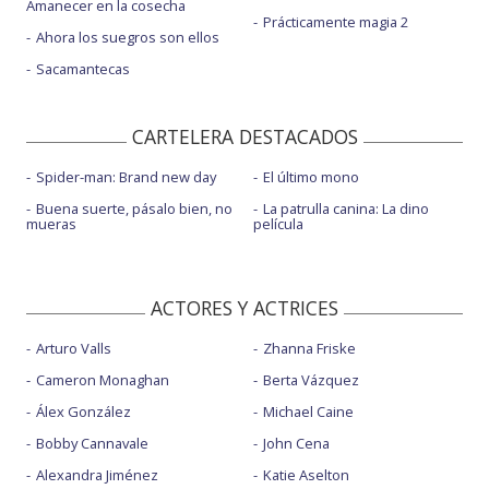
Amanecer en la cosecha
Prácticamente magia 2
Ahora los suegros son ellos
Sacamantecas
CARTELERA DESTACADOS
Spider-man: Brand new day
El último mono
Buena suerte, pásalo bien, no
La patrulla canina: La dino
mueras
película
ACTORES Y ACTRICES
Arturo Valls
Zhanna Friske
Cameron Monaghan
Berta Vázquez
Álex González
Michael Caine
Bobby Cannavale
John Cena
Alexandra Jiménez
Katie Aselton