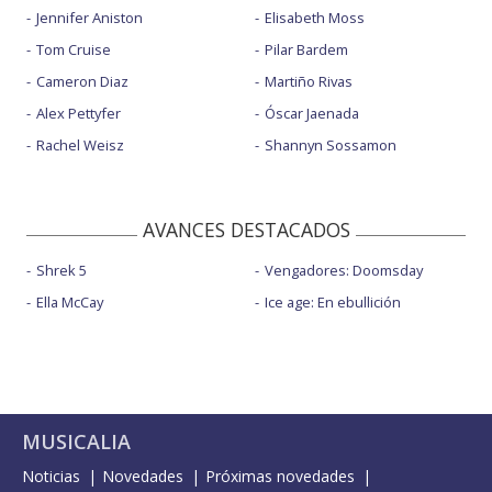
Jennifer Aniston
Elisabeth Moss
Tom Cruise
Pilar Bardem
Cameron Diaz
Martiño Rivas
Alex Pettyfer
Óscar Jaenada
Rachel Weisz
Shannyn Sossamon
AVANCES DESTACADOS
Shrek 5
Vengadores: Doomsday
Ella McCay
Ice age: En ebullición
MUSICALIA
Noticias
Novedades
Próximas novedades