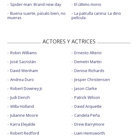
Spider-man: Brand new day
El último mono
Buena suerte, pásalo bien, no
La patrulla canina: La dino
mueras
película
ACTORES Y ACTRICES
Robin Williams
Ernesto Alterio
José Sacristán
Demetri Martin
David Wenham
Denise Richards
Andrea Duro
Jesper Christensen
Robert Downey Jr.
Jason Clarke
Judi Dench
Patrick Wilson
Willa Holland
David Arquette
Julianne Moore
Candela Peña
Karra Elejalde
Drew Barrymore
Robert Redford
Liam Hemsworth