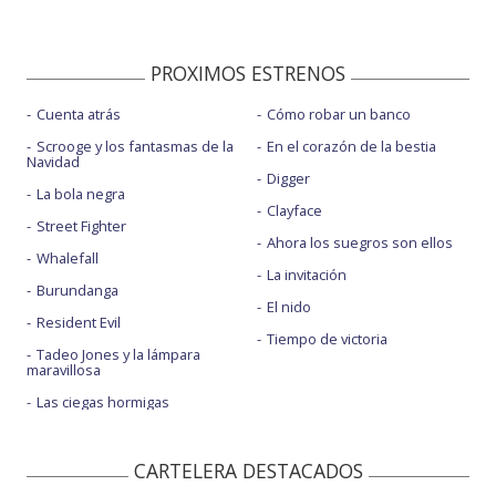
PROXIMOS ESTRENOS
Cuenta atrás
Cómo robar un banco
Scrooge y los fantasmas de la
En el corazón de la bestia
Navidad
Digger
La bola negra
Clayface
Street Fighter
Ahora los suegros son ellos
Whalefall
La invitación
Burundanga
El nido
Resident Evil
Tiempo de victoria
Tadeo Jones y la lámpara
maravillosa
Las ciegas hormigas
CARTELERA DESTACADOS