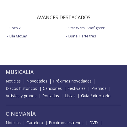
AVANCES DESTACADOS
Coco 2
Star Wars: Starfighter
Ella McCay
Dune: Parte tres
MUSICALIA
Noticias
Novedades
Próximas novedades
Discos históricos
Canciones
Festivales
Premios
Artistas y grupos
Portadas
Listas
Guía / directorio
CINEMANÍA
Noticias
Cartelera
Próximos estrenos
DVD