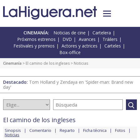
CINEMANÍA:
Noticias de cine
Cartelera
Próximos estrenos
DVD
Avances
Tráilers
Festivales y premios
Actores y actrices
Carteles
Box-office
Cinemanía
>
El camino de los ingleses
> Noticias
Destacado:
Tom Holland y Zendaya en 'Spider-man: Brand new
day'
El camino de los ingleses
Sinopsis
Comentario
Reparto
Ficha técnica
Fotos
Noticias