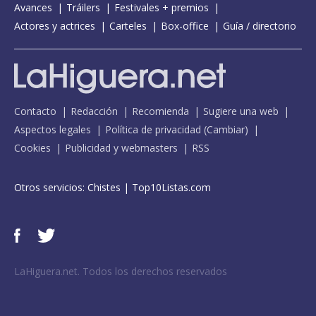
Avances
Tráilers
Festivales + premios
Actores y actrices
Carteles
Box-office
Guía / directorio
Contacto
Redacción
Recomienda
Sugiere una web
Aspectos legales
Política de privacidad
(
Cambiar
)
Cookies
Publicidad y webmasters
RSS
Otros servicios:
Chistes
|
Top10Listas.com
LaHiguera.net. Todos los derechos reservados