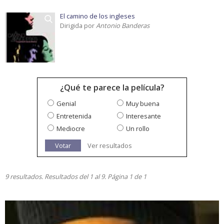
El camino de los ingleses
Dirigida por
Antonio Banderas
¿Qué te parece la película?
Genial
Muy buena
Entretenida
Interesante
Mediocre
Un rollo
Votar
Ver resultados
9 resultados. Resultados del 1 al 9. Página 1 de 1