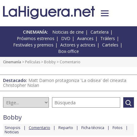
CINEMANÍA:
Noticias de cine
Cartelera
Próximos estrenos
DVD
Avances
Tráilers
Festivales y premios
Actores y actrices
Carteles
Box-office
Cinemanía
> Películas >
Bobby
> Comentario
Destacado:
Matt Damon protagoniza 'La odisea' del cineasta
Christopher Nolan
Bobby
Sinopsis
Comentario
Reparto
Ficha técnica
Fotos
Noticias