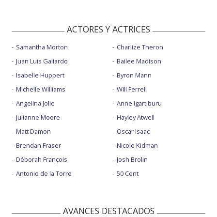
ACTORES Y ACTRICES
Samantha Morton
Charlize Theron
Juan Luis Galiardo
Bailee Madison
Isabelle Huppert
Byron Mann
Michelle Williams
Will Ferrell
Angelina Jolie
Anne Igartiburu
Julianne Moore
Hayley Atwell
Matt Damon
Oscar Isaac
Brendan Fraser
Nicole Kidman
Déborah François
Josh Brolin
Antonio de la Torre
50 Cent
AVANCES DESTACADOS