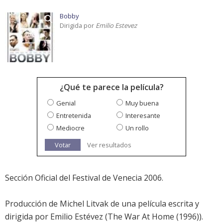
Bobby
Dirigida por
Emilio Estevez
¿Qué te parece la película?
Genial
Muy buena
Entretenida
Interesante
Mediocre
Un rollo
Votar
Ver resultados
Sección Oficial del Festival de Venecia 2006.
Producción de Michel Litvak de una película escrita y
dirigida por Emilio Estévez (The War At Home (1996)).